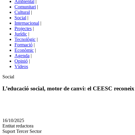
Ambiental
|
de
Comunitari
|
portals
Cultural
|
Social
|
Internacional
|
Projectes
|
Jurídic
|
Tecnològic
|
Formació
|
Econòmic
|
Agenda
|
Opinió
|
Vídeos
Àmbit
Social
de
la
L’educació social, motor de canvi: el CEESC reconeix l
notícia
Comparteix
Compartir
en
16/10/2025
altres
Entitat redactora
xarxes
Suport Tercer Sector
socials