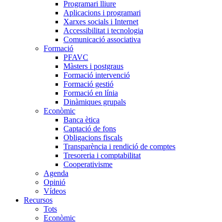
Programari lliure
Aplicacions i programari
Xarxes socials i Internet
Accessibilitat i tecnologia
Comunicació associativa
Formació
PFAVC
Màsters i postgraus
Formació intervenció
Formació gestió
Formació en línia
Dinàmiques grupals
Econòmic
Banca ètica
Captació de fons
Obligacions fiscals
Transparència i rendició de comptes
Tresoreria i comptabilitat
Cooperativisme
Agenda
Opinió
Vídeos
Recursos
Tots
Econòmic