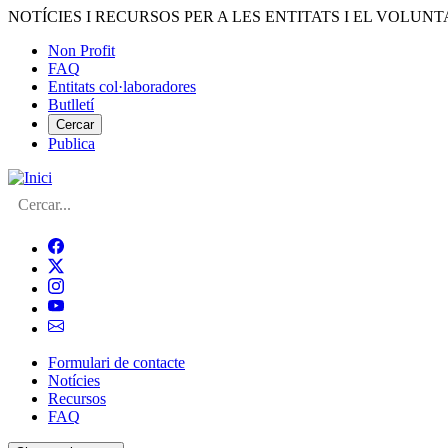
Vés
NOTÍCIES I RECURSOS PER A LES ENTITATS I EL VOLUNT
al
Non Profit
contingut
FAQ
Menú
Entitats col·laboradores
del
Butlletí
compte
Cercar
Publica
d'usuari
Cerca
Formulari de contacte
Notícies
Navegació
Recursos
principal
FAQ
de