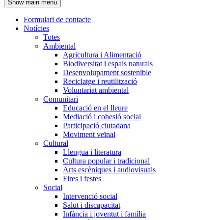
Show main menu
l'encapçalament
Formulari de contacte
Notícies
Navegació
Totes
principal
Ambiental
Agricultura i Alimentació
Biodiversitat i espais naturals
Desenvolupament sostenible
Reciclatge i reutilització
Voluntariat ambiental
Comunitari
Educació en el lleure
Mediació i cohesió social
Participació ciutadana
Moviment veïnal
Cultural
Llengua i literatura
Cultura popular i tradicional
Arts escèniques i audiovisuals
Fires i festes
Social
Intervenció social
Salut i discapacitat
Infància i joventut i família