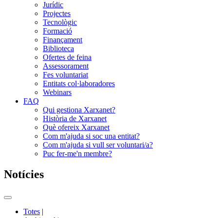
Jurídic
Projectes
Tecnològic
Formació
Finançament
Biblioteca
Ofertes de feina
Assessorament
Fes voluntariat
Entitats col·laboradores
Webinars
FAQ
Qui gestiona Xarxanet?
Història de Xarxanet
Què ofereix Xarxanet
Com m'ajuda si soc una entitat?
Com m'ajuda si vull ser voluntari/a?
Puc fer-me'n membre?
Notícies
Commutador
del
Totes
|
menú