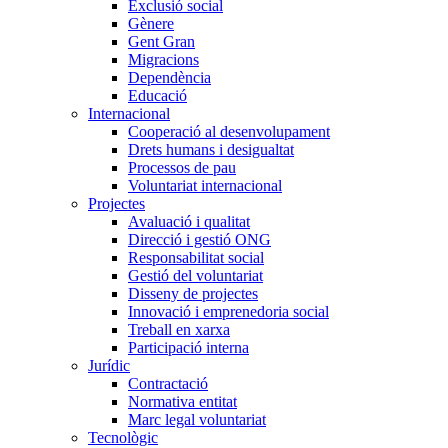
Exclusió social
Gènere
Gent Gran
Migracions
Dependència
Educació
Internacional
Cooperació al desenvolupament
Drets humans i desigualtat
Processos de pau
Voluntariat internacional
Projectes
Avaluació i qualitat
Direcció i gestió ONG
Responsabilitat social
Gestió del voluntariat
Disseny de projectes
Innovació i emprenedoria social
Treball en xarxa
Participació interna
Jurídic
Contractació
Normativa entitat
Marc legal voluntariat
Tecnològic