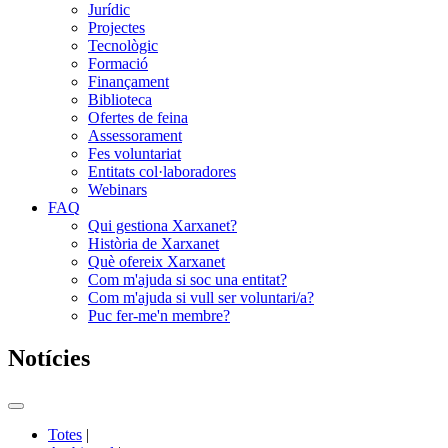
Jurídic
Projectes
Tecnològic
Formació
Finançament
Biblioteca
Ofertes de feina
Assessorament
Fes voluntariat
Entitats col·laboradores
Webinars
FAQ
Qui gestiona Xarxanet?
Història de Xarxanet
Què ofereix Xarxanet
Com m'ajuda si soc una entitat?
Com m'ajuda si vull ser voluntari/a?
Puc fer-me'n membre?
Notícies
Commutador
del
Totes
|
menú