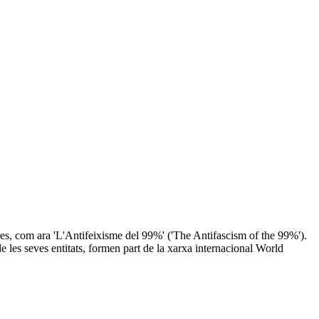
res, com ara 'L'Antifeixisme del 99%' ('The Antifascism of the 99%').
 les seves entitats, formen part de la xarxa internacional World