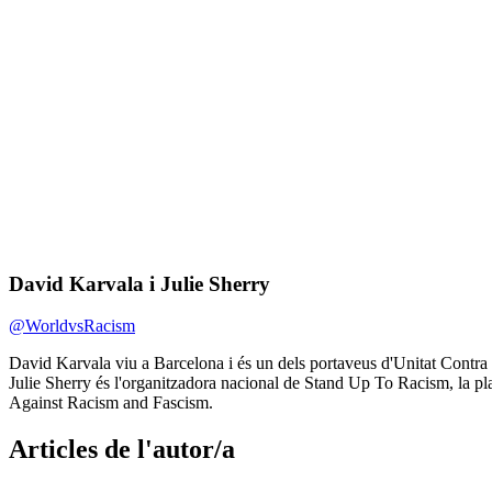
David Karvala i Julie Sherry
Twitter
@WorldvsRacism
de
Presentació
David Karvala viu a Barcelona i és un dels portaveus d'Unitat Contra 
l'autor/a:
de
Julie Sherry és l'organitzadora nacional de Stand Up To Racism, la pla
l'autor/a:
Against Racism and Fascism.
Articles de l'autor/a