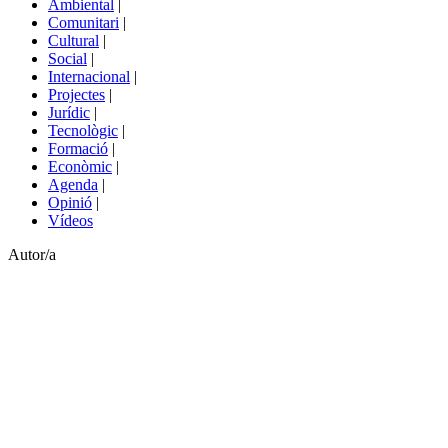
Ambiental
|
de
Comunitari
|
portals
Cultural
|
Social
|
Internacional
|
Projectes
|
Jurídic
|
Tecnològic
|
Formació
|
Econòmic
|
Agenda
|
Opinió
|
Vídeos
Autor/a