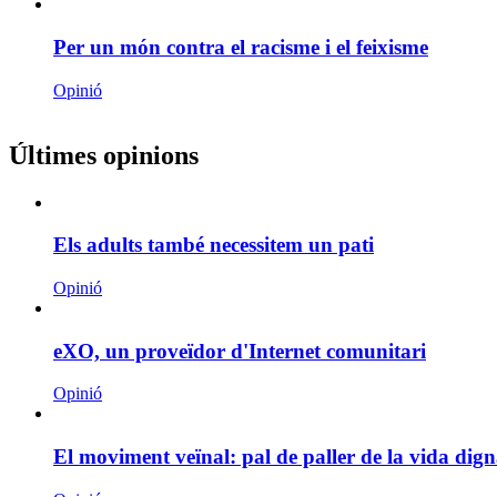
Per un món contra el racisme i el feixisme
Opinió
Últimes opinions
Els adults també necessitem un pati
Opinió
eXO, un proveïdor d'Internet comunitari
Opinió
El moviment veïnal: pal de paller de la vida dign