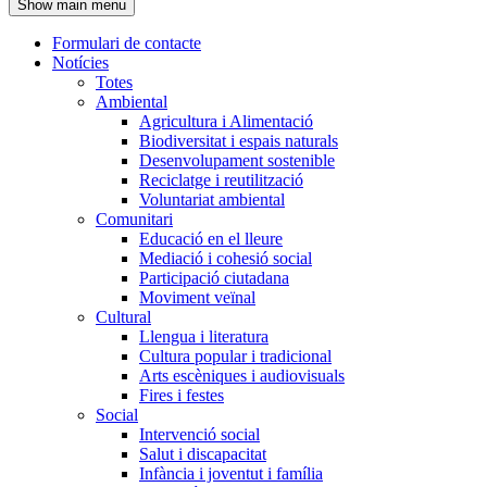
Show main menu
l'encapçalament
Formulari de contacte
Notícies
Navegació
Totes
principal
Ambiental
Agricultura i Alimentació
Biodiversitat i espais naturals
Desenvolupament sostenible
Reciclatge i reutilització
Voluntariat ambiental
Comunitari
Educació en el lleure
Mediació i cohesió social
Participació ciutadana
Moviment veïnal
Cultural
Llengua i literatura
Cultura popular i tradicional
Arts escèniques i audiovisuals
Fires i festes
Social
Intervenció social
Salut i discapacitat
Infància i joventut i família