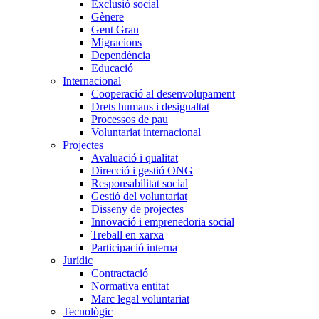
Exclusió social
Gènere
Gent Gran
Migracions
Dependència
Educació
Internacional
Cooperació al desenvolupament
Drets humans i desigualtat
Processos de pau
Voluntariat internacional
Projectes
Avaluació i qualitat
Direcció i gestió ONG
Responsabilitat social
Gestió del voluntariat
Disseny de projectes
Innovació i emprenedoria social
Treball en xarxa
Participació interna
Jurídic
Contractació
Normativa entitat
Marc legal voluntariat
Tecnològic