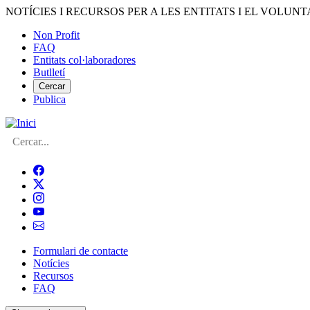
Vés
NOTÍCIES I RECURSOS PER A LES ENTITATS I EL VOLUNT
al
Non Profit
contingut
FAQ
Menú
Entitats col·laboradores
del
Butlletí
compte
Cercar
Publica
d'usuari
Cerca
Formulari de contacte
Notícies
Navegació
Recursos
principal
FAQ
de