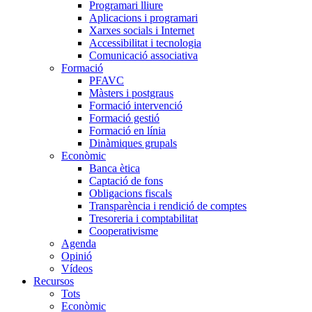
Programari lliure
Aplicacions i programari
Xarxes socials i Internet
Accessibilitat i tecnologia
Comunicació associativa
Formació
PFAVC
Màsters i postgraus
Formació intervenció
Formació gestió
Formació en línia
Dinàmiques grupals
Econòmic
Banca ètica
Captació de fons
Obligacions fiscals
Transparència i rendició de comptes
Tresoreria i comptabilitat
Cooperativisme
Agenda
Opinió
Vídeos
Recursos
Tots
Econòmic