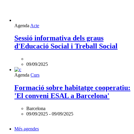
L'esdeveniment:
Agenda
Acte
Sessió
informativa
Sessió informativa dels graus
dels
d'Educació Social i Treball Social
graus
d'Educació
Social
i
09/09/2025
Treball
Social
Agenda
Curs
és
online
Formació sobre habitatge cooperatiu:
'El conveni ESAL a Barcelona'
Barcelona
09/09/2025
-
09/09/2025
Més agendes