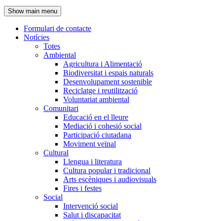
de
Show main menu
l'encapçalament
Formulari de contacte
Notícies
Navegació
Totes
principal
Ambiental
Agricultura i Alimentació
Biodiversitat i espais naturals
Desenvolupament sostenible
Reciclatge i reutilització
Voluntariat ambiental
Comunitari
Educació en el lleure
Mediació i cohesió social
Participació ciutadana
Moviment veïnal
Cultural
Llengua i literatura
Cultura popular i tradicional
Arts escèniques i audiovisuals
Fires i festes
Social
Intervenció social
Salut i discapacitat