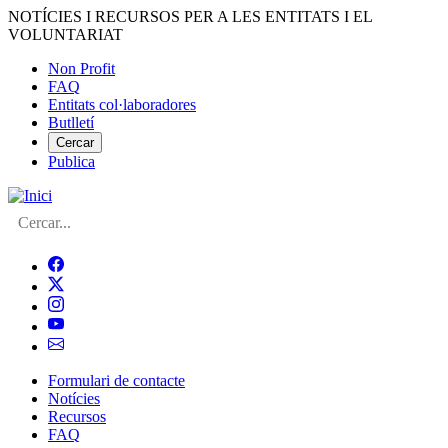
Vés
NOTÍCIES I RECURSOS PER A LES ENTITATS I EL
al
VOLUNTARIAT
contingut
Non Profit
FAQ
Menú
Entitats col·laboradores
del
Butlletí
compte
Cercar
Publica
d'usuari
Cerca
Formulari de contacte
Notícies
Navegació
Recursos
principal
FAQ