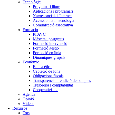
Tecnològic
Programari lliure
Aplicacions i programari
Xarxes socials i Internet
Accessibilitat i tecnologia
Comunicació associativa
Formació
PFAVC
Màsters i postgraus
Formació intervenció
Formació gestió
Formació en línia
Dinàmiques grupals
Econòmic
Banca ètica
Captació de fons
Obligacions fiscals
Transparència i rendició de comptes
Tresoreria i comptabilitat
Cooperativisme
Agenda
Opinió
Vídeos
Recursos
Tots