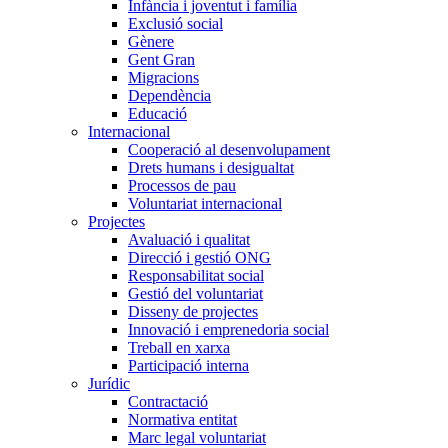
Infància i joventut i família
Exclusió social
Gènere
Gent Gran
Migracions
Dependència
Educació
Internacional
Cooperació al desenvolupament
Drets humans i desigualtat
Processos de pau
Voluntariat internacional
Projectes
Avaluació i qualitat
Direcció i gestió ONG
Responsabilitat social
Gestió del voluntariat
Disseny de projectes
Innovació i emprenedoria social
Treball en xarxa
Participació interna
Jurídic
Contractació
Normativa entitat
Marc legal voluntariat