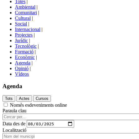
Totes
|
menú
Ambiental
|
de
Comunitari
|
portals
Cultural
|
Social
|
Internacional
|
Projectes
|
Jurídic
|
Tecnològic
|
Formació
|
Econòmic
|
Agenda
|
Opinió
|
Vídeos
Agenda
Només esdeveniments online
Paraula clau
Data des de
Localització