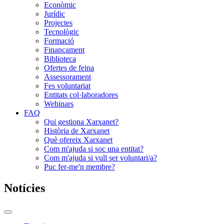
Econòmic
Jurídic
Projectes
Tecnològic
Formació
Finançament
Biblioteca
Ofertes de feina
Assessorament
Fes voluntariat
Entitats col·laboradores
Webinars
FAQ
Qui gestiona Xarxanet?
Història de Xarxanet
Què ofereix Xarxanet
Com m'ajuda si soc una entitat?
Com m'ajuda si vull ser voluntari/a?
Puc fer-me'n membre?
Notícies
Commutador
del