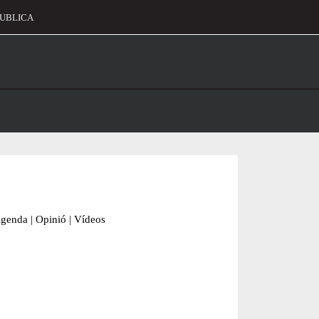
UBLICA
alament
genda
|
Opinió
|
Vídeos