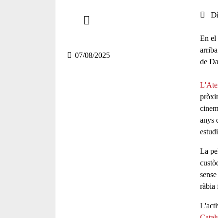
Comparteix
Data 
D
Compartir en altres xarxes socials
En el
arriba
07/08/2025
de Da
L'Ate
pròx
cinem
anys 
estud
La pel
custò
sense
ràbia
L'act
Cata