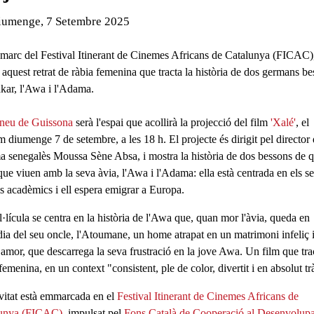
de l'esdeveniment:
iumenge, 7 Setembre 2025
 marc del Festival Itinerant de Cinemes Africans de Catalunya (FICAC)
 aquest retrat de ràbia femenina que tracta la història de dos germans b
kar, l'Awa i l'Adama.
neu de Guissona
serà l'espai que acollirà la projecció del film
'Xalé'
, el
im diumenge
7 de setembre
, a les
18 h
. El projecte és dirigit pel director
a senegalès
Moussa Sène Absa
, i mostra la història de dos bessons de 
que viuen amb la seva àvia,
l'Awa i l'Adama
: ella està centrada en els s
is acadèmics i ell espera emigrar a Europa.
·lícula se centra en la història de
l'Awa
que, quan mor l'àvia, queda en
dia del seu oncle, l'Atoumane, un home atrapat en un matrimoni infeliç 
 amor, que descarrega la seva frustració en la jove Awa. Un film que trac
 femenina
, en un context "consistent, ple de color, divertit i en absolut tr
ivitat està emmarcada en el
Festival Itinerant de Cinemes Africans de
lunya (FICAC)
, impulsat pel
Fons Català de Cooperació al Desenvolup