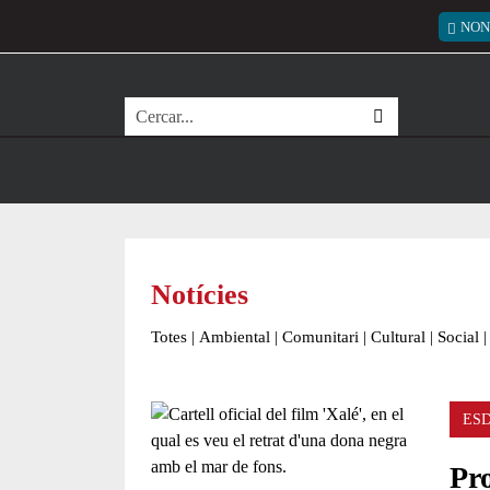
Vés al contingut
Menú
NON
Cerca
Notícies
Totes
|
Ambiental
|
Comunitari
|
Cultural
|
Social
|
ES
Pro