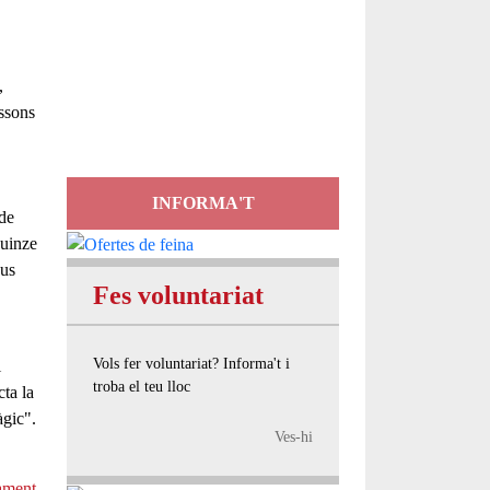
Servei
d'Assessorament
,
gratuït per a entitats
essons
INFORMA'T
 de
quinze
eus
Fes voluntariat
Vols fer voluntariat? Informa't i
i
troba el teu lloc
ta la
àgic".
Ves-hi
ament