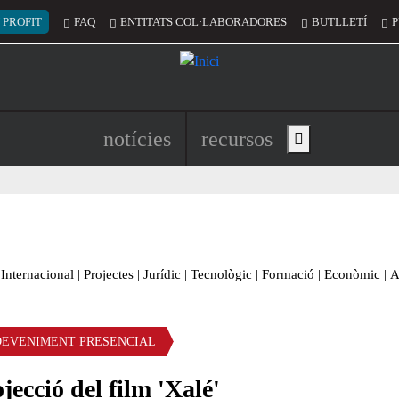
 del compte d'usuari
 PROFIT
FAQ
ENTITATS COL·LABORADORES
BUTLLETÍ
P
Navegació principal de l'encapç
notícies
recursos
Show main menu
Internacional
|
Projectes
|
Jurídic
|
Tecnològic
|
Formació
|
Econòmic
|
A
DEVENIMENT PRESENCIAL
jecció del film 'Xalé'