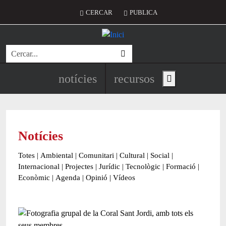
Vés al contingut
Menú del compte d'usuari
CERCAR
PUBLICA
Cerca
Navegació principal de l'encapç
notícies
recursos
Show main menu
Notícies
Totes
|
Ambiental
|
Comunitari
|
Cultural
|
Social
|
Internacional
|
Projectes
|
Jurídic
|
Tecnològic
|
Formació
|
Econòmic
|
Agenda
|
Opinió
|
Vídeos