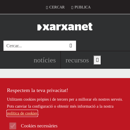
Vés al contingut
Menú del compte d'usuari
CERCAR
PUBLICA
Cerca
Navegació principal de l'encapç
notícies
recursos
Show main menu
Respectem la teva privacitat!
Recursos
Utilitzem cookies pròpies i de tercers per a millorar els nostres serveis.
Tots
|
Econòmic
|
Jurídic
|
Projectes
|
Tecnològic
|
Pots canviar la configuració o obtenir més informació a la nostra
Formació
|
Finançament
|
Biblioteca
|
Ofertes de feina
|
política de cookies
Assessorament
|
Fes voluntariat
|
Webinars
Cookies necessàries