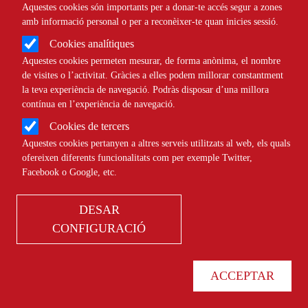
Aquestes cookies són importants per a donar-te accés segur a zones
Àmbit
PROJECTES
amb informació personal o per a reconèixer-te quan inicies sessió.
Cookies analítiques
Com impulsar el voluntariat
Aquestes cookies permeten mesurar, de forma anònima, el nombre
de visites o l’activitat. Gràcies a elles podem millorar constantment
jove a les entitats
la teva experiència de navegació. Podràs disposar d’una millora
contínua en l’experiència de navegació.
Cookies de tercers
Comparteix
Aquestes cookies pertanyen a altres serveis utilitzats al web, els quals
ofereixen diferents funcionalitats com per exemple Twitter,
Facebook o Google, etc.
Compartir en altres xarxes socials
F
X
a
29/11/2024
DESAR
Entitat redactora
F Pere Tarrés
c
CONFIGURACIÓ
e
b
ACCEPTAR
Font: Pexels
o