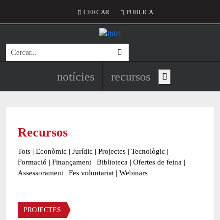
Vés al contingut
Menú del compte d'usuari
CERCAR
PUBLICA
Cerca
Navegació principal de l'encapç
notícies
recursos
Show main menu
Recursos
Tots
|
Econòmic
|
Jurídic
|
Projectes
|
Tecnològic
|
Formació
|
Finançament
|
Biblioteca
|
Ofertes de feina
|
Assessorament
|
Fes voluntariat
|
Webinars
Àmbit
PROJECTES