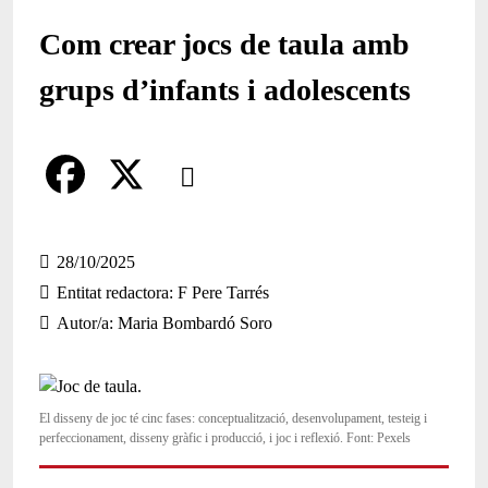
Com crear jocs de taula amb
grups d’infants i adolescents
Comparteix
Compartir en altres xarxes socials
F
X
a
28/10/2025
Entitat redactora
F Pere Tarrés
c
Autor/a
Maria Bombardó Soro
e
b
o
El disseny de joc té cinc fases: conceptualització, desenvolupament, testeig i
perfeccionament, disseny gràfic i producció, i joc i reflexió. Font: Pexels
o