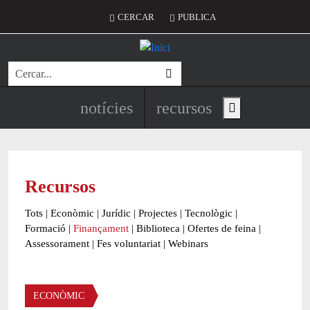
Vés al contingut
Menú del compte d'usuari
CERCAR
PUBLICA
Cerca
Navegació principal de l'encapç
notícies
recursos
Show main menu
Recursos
Tots
|
Econòmic
|
Jurídic
|
Projectes
|
Tecnològic
|
Formació
|
Finançament
|
Biblioteca
|
Ofertes de feina
|
Assessorament
|
Fes voluntariat
|
Webinars
Àmbit
ECONÒMIC