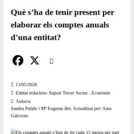
Què s’ha de tenir present per
elaborar els comptes anuals
d'una entitat?
Comparteix
Compartir en altres xarxes socials
F
X
a
13/05/2026
Entitat redactora
Suport Tercer Sector - Econòmic
c
Autor/a
e
Sandra Pulido i Mª Eugenia Ifer. Actualitzat per: Aina
Galceran.
b
o