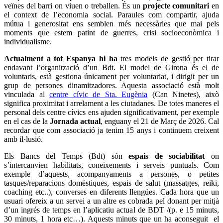
veïnes del barri on viuen o treballen. És un
projecte comunitari
en
el context de l’economia social. Paraules com compartir, ajuda
mútua i generositat ens semblen més necessàries que mai pels
moments que estem patint de guerres, crisi socioeconòmica i
individualisme.
Actualment a tot Espanya hi ha
tres models de gestió per tirar
endavant l’organització d’un Bdt. El model de Girona és el de
voluntaris, està gestiona únicament per voluntariat, i dirigit per un
grup de persones dinamitzadores. Aquesta associació està molt
vinculada al
centre cívic de Sta. Eugènia
(Can Ninetes), això
significa proximitat i arrelament a les ciutadanes. De totes maneres el
personal dels centre cívics ens ajuden significativament, per exemple
en el cas de la
Jornada actual
, enguany el 21 de Març de 2026. Cal
recordar que com associació ja tenim 15 anys i continuem creixent
amb il·lusió.
Els Bancs del Temps (Bdt) són
espais de sociabilitat
on
s’intercanvien habilitats, coneixements i serveis puntuals. Com
exemple d’aquests, acompanyaments a persones, o petites
tasques/reparacions domèstiques, espais de salut (massatges, reiki,
coaching etc..), converses en diferents llengües. Cada hora que un
usuari ofereix a un servei a un altre es cobrada pel donant per mitjà
d’un ingrés de temps en l’aplicatiu actual de BDT /(p. e 15 minuts,
30 minuts, 1 hora etc…). Aquests minuts que un ha aconseguit el