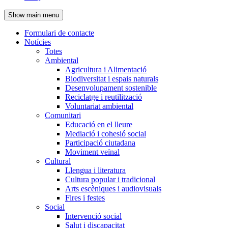
de
Show main menu
l'encapçalament
Formulari de contacte
Notícies
Navegació
Totes
principal
Ambiental
Agricultura i Alimentació
Biodiversitat i espais naturals
Desenvolupament sostenible
Reciclatge i reutilització
Voluntariat ambiental
Comunitari
Educació en el lleure
Mediació i cohesió social
Participació ciutadana
Moviment veïnal
Cultural
Llengua i literatura
Cultura popular i tradicional
Arts escèniques i audiovisuals
Fires i festes
Social
Intervenció social
Salut i discapacitat