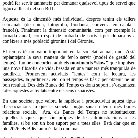
podrà fer servir tanmateix per demanar qualsevol tipus de servei que
figuri al llistat del seu BdT.
Aquesta és la dimensió més individual, desprès tenim els tallers
setmanals (de cuina, fotografia, biodansa, conversa en català i
francès). Finalment la dimensió comunitària, com per exemple la
jornada anual, com espai de trobada de socis i per donar-nos a
conèixer a més població gironina i del Gironès.
El temps té un valor important en la societat actual, que s’està
replantejant la seva manera de fer-lo servir (model de gestió del
temps). També concorden amb els
moviments “slow"
que impulsen
una nova filosofia de vida, basada en una manera més tranquil.la de
gaudir-la. Promovem activitats “lentes” com la lectura, les
passejades, la jardineria, etc. on el temps és bàsic per obtenir-ne un
bon resultat. Des dels Bancs del Temps es dona suport i s’organitzen
totes aquestes activitats entre els seus usuaris/es.
En una societat que valora la rapidesa i productivitat aquest tipus
d’associacions fa que la societat pugui sanar i tenir més bones
relacions socials. Ara, els Bancs del Temps no substitueixen
aquelles tasques que són pròpies de les administracions o les
famílies, si be són un bon suport per a totes elles. Està clar que en
ple 2026 els Bdts fan més falta que mai.