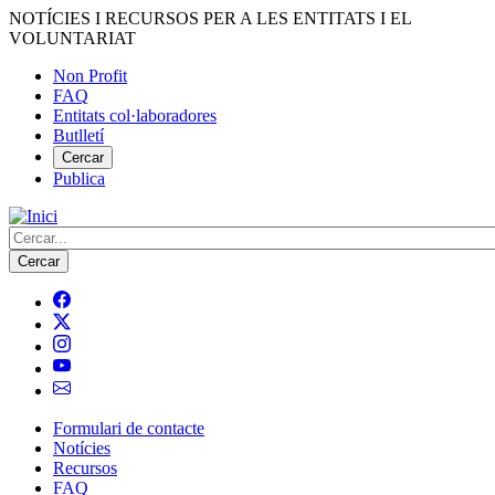
Vés
NOTÍCIES I RECURSOS PER A LES ENTITATS I EL
al
VOLUNTARIAT
contingut
Non Profit
FAQ
Menú
Entitats col·laboradores
del
Butlletí
compte
Cercar
Publica
d'usuari
Cerca
Formulari de contacte
Notícies
Navegació
Recursos
principal
FAQ