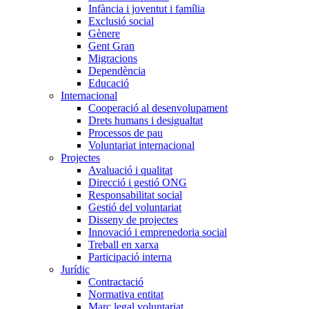
Infància i joventut i família
Exclusió social
Gènere
Gent Gran
Migracions
Dependència
Educació
Internacional
Cooperació al desenvolupament
Drets humans i desigualtat
Processos de pau
Voluntariat internacional
Projectes
Avaluació i qualitat
Direcció i gestió ONG
Responsabilitat social
Gestió del voluntariat
Disseny de projectes
Innovació i emprenedoria social
Treball en xarxa
Participació interna
Jurídic
Contractació
Normativa entitat
Marc legal voluntariat