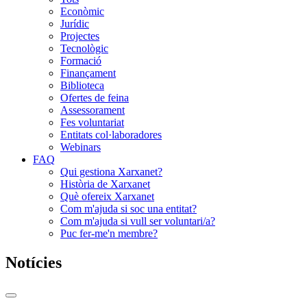
Econòmic
Jurídic
Projectes
Tecnològic
Formació
Finançament
Biblioteca
Ofertes de feina
Assessorament
Fes voluntariat
Entitats col·laboradores
Webinars
FAQ
Qui gestiona Xarxanet?
Història de Xarxanet
Què ofereix Xarxanet
Com m'ajuda si soc una entitat?
Com m'ajuda si vull ser voluntari/a?
Puc fer-me'n membre?
Notícies
Commutador