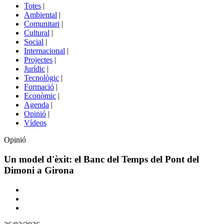
del
Totes
|
menú
Ambiental
|
de
Comunitari
|
portals
Cultural
|
Social
|
Internacional
|
Projectes
|
Jurídic
|
Tecnològic
|
Formació
|
Econòmic
|
Agenda
|
Opinió
|
Vídeos
Opinió
Un model d'èxit: el Banc del Temps del Pont del
Dimoni a Girona
Comparteix
Compartir
en