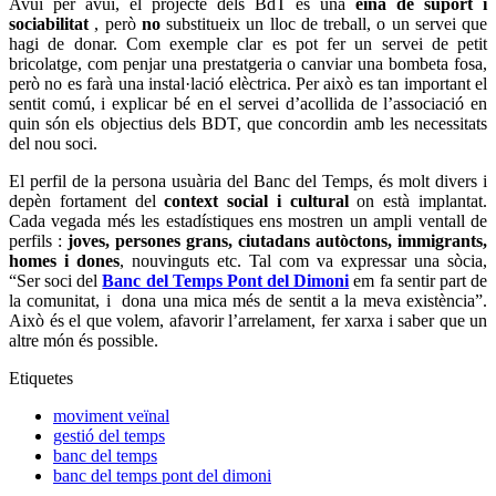
Avui per avui, el projecte dels BdT és una
eina de suport i
sociabilitat
, però
no
substitueix un lloc de treball, o un servei que
hagi de donar. Com exemple clar es pot fer un servei de petit
bricolatge, com penjar una prestatgeria o canviar una bombeta fosa,
però no es farà una instal·lació elèctrica. Per això es tan important el
sentit comú, i explicar bé en el servei d’acollida de l’associació en
quin són els objectius dels BDT, que concordin amb les necessitats
del nou soci.
El perfil de la persona usuària del Banc del Temps, és molt divers i
depèn fortament del
context social i cultural
on està implantat.
Cada vegada més les estadístiques ens mostren un ampli ventall de
perfils :
joves, persones grans, ciutadans autòctons, immigrants,
homes i dones
, nouvinguts etc. Tal com va expressar una sòcia,
“Ser soci del
Banc del Temps Pont del Dimoni
em fa sentir part de
la comunitat, i dona una mica més de sentit a la meva existència”.
Això és el que volem, afavorir l’arrelament, fer xarxa i saber que un
altre món és possible.
Etiquetes
moviment veïnal
gestió del temps
banc del temps
banc del temps pont del dimoni