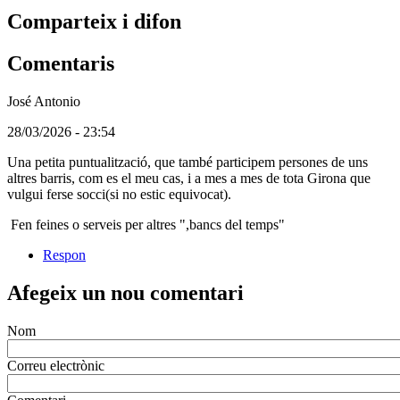
Comparteix i difon
Comentaris
José Antonio
(Usuari
28/03/2026 - 23:54
no
Una petita puntualització, que també participem persones de uns
registrat)
altres barris, com es el meu cas, i a mes a mes de tota Girona que
vulgui ferse socci(si no estic equivocat).
Fen feines o serveis per altres ",bancs del temps"
Respon
Afegeix un nou comentari
Nom
Correu electrònic