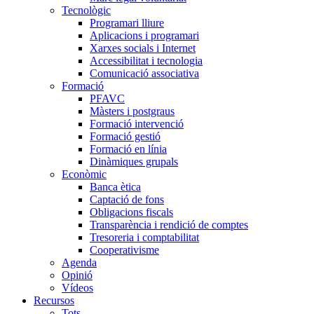
Tecnològic
Programari lliure
Aplicacions i programari
Xarxes socials i Internet
Accessibilitat i tecnologia
Comunicació associativa
Formació
PFAVC
Màsters i postgraus
Formació intervenció
Formació gestió
Formació en línia
Dinàmiques grupals
Econòmic
Banca ètica
Captació de fons
Obligacions fiscals
Transparència i rendició de comptes
Tresoreria i comptabilitat
Cooperativisme
Agenda
Opinió
Vídeos
Recursos
Tots