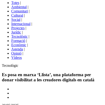
del
Totes
|
menú
Ambiental
|
de
Comunitari
|
portals
Cultural
|
Social
|
Internacional
|
Projectes
|
Jurídic
|
Tecnològic
|
Formació
|
Econòmic
|
Agenda
|
Opinió
|
Vídeos
Àmbit
Tecnològic
de
la
Es posa en marxa ‘Llista’, una plataforma per
notícia
donar visibilitat a les creadores digitals en català
Comparteix
Compartir
en