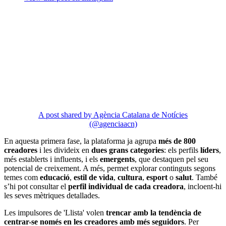
A post shared by Agència Catalana de Notícies
(@agenciaacn)
En aquesta primera fase, la plataforma ja agrupa
més de 800
creadores
i les divideix en
dues grans categories
: els perfils
líders
,
més establerts i influents, i els
emergents
, que destaquen pel seu
potencial de creixement. A més, permet explorar continguts segons
temes com
educació
,
estil de vida
,
cultura
,
esport
o
salut
. També
s’hi pot consultar el
perfil individual de cada creadora
, incloent-hi
les seves mètriques detallades.
Les impulsores de 'Llista' volen
trencar amb la tendència de
centrar-se només en les creadores amb més seguidors
. Per