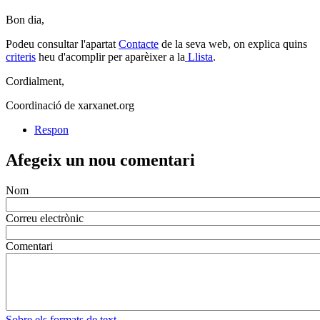
registrat)
Comentari
Bon dia,
en
Podeu consultar l'apartat
Contacte
de la seva web, on explica quins
resposta
criteris
heu d'acomplir per aparèixer a la
Llista
.
al
comentari:
Cordialment,
Bon
día,Com
Coordinació de xarxanet.org
ho
hem
Respon
de
fer…
Afegeix un nou comentari
Nom
Correu electrònic
Comentari
Sobre els formats de text