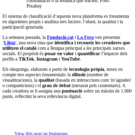
consolidació o la temàtica que tracten. Font:
Pixabay
El sistema de classificació d’aquesta nova plataforma es fonamenta
en algoritmes propis i analitza tres factors: l’abast, la qualitat i la
participació generada.
La setmana passada, la
Fundació.cat
i
La Fera
van presentar
‘
Llista
', una nova eina que
identifica i reconeix les creadores que
utilitzen el català
com a llengua principal a les principals xarxes
socials. El propòsit és
posar en valor
i
quantificar
l’impacte dels
perfils a
TikTok
,
Instagram
i
YouTube
.
Els rànquings, elaborats a partir de
tecnologia pròpia
, tenen en
compte tres aspectes fonamentals: la
difusió
(nombre de
visualitzacions), la
qualitat
(basada en interaccions com 'm’agrades'
o comparticions) i el
grau de debat
(mesurat pels comentaris). A
cada creadora se li assigna una
puntuació
sobre un màxim de 1.000
punts, reflectint la seva rellevància digital.
View this post on Instagram