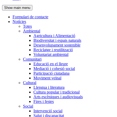
de
Show main menu
l'encapçalament
Formulari de contacte
Notícies
Navegació
Totes
principal
Ambiental
Agricultura i Alimentació
Biodiversitat i espais naturals
Desenvolupament sostenible
Reciclatge i reutilització
Voluntariat ambiental
Comunitari
Educació en el lleure
Mediació i cohesió social
Participació ciutadana
Moviment veïnal
Cultural
Llengua i literatura
Cultura popular i tradicional
Arts escèniques i audiovisuals
Fires i festes
Social
Intervenció social
Salut i discapacitat