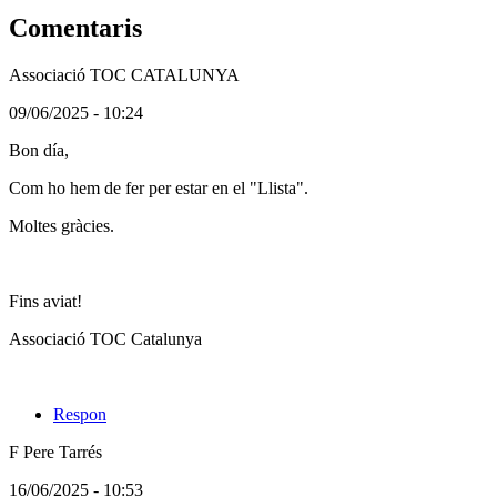
Comentaris
Associació TOC CATALUNYA
(Usuari
09/06/2025 - 10:24
no
Bon día,
registrat)
Com ho hem de fer per estar en el "Llista".
Moltes gràcies.
Fins aviat!
Associació TOC Catalunya
Respon
F Pere Tarrés
(Usuari
16/06/2025 - 10:53