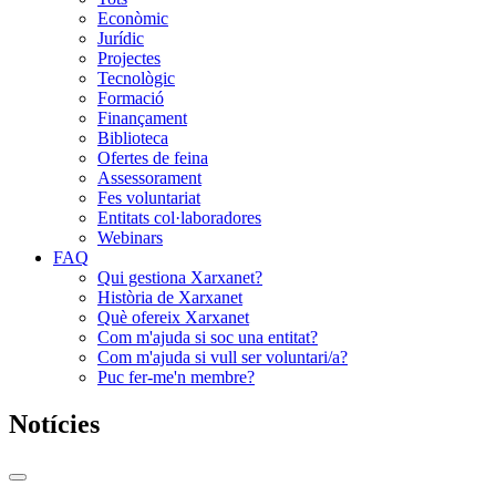
Econòmic
Jurídic
Projectes
Tecnològic
Formació
Finançament
Biblioteca
Ofertes de feina
Assessorament
Fes voluntariat
Entitats col·laboradores
Webinars
FAQ
Qui gestiona Xarxanet?
Història de Xarxanet
Què ofereix Xarxanet
Com m'ajuda si soc una entitat?
Com m'ajuda si vull ser voluntari/a?
Puc fer-me'n membre?
Notícies
Commutador