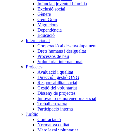
Infància i joventut i família
Exclusió social
Gènere
Gent Gran
Migracions
Dependència
Educació
Internacional
Cooperació al desenvolupament
Drets humans i desigualtat
Processos de pau
Voluntariat internacional
Projectes
Avaluació i qualitat
Direcció i gestió ONG
Responsabilitat social
Gestió del voluntariat
Disseny de projectes
Innovació i emprenedoria social
Treball en xarxa
Participació interna
Jurídic
Contractació
Normativa entitat
Marc legal voluntariat