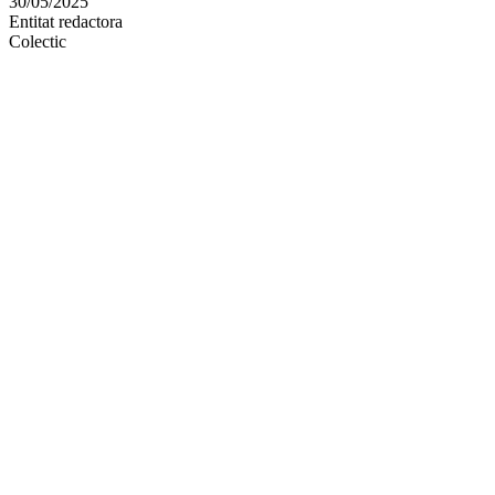
30/05/2025
altres
Entitat redactora
xarxes
Colectic
socials