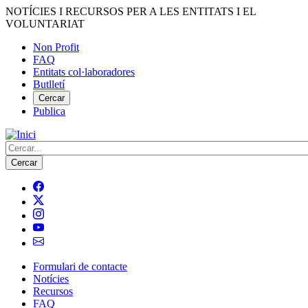
Vés
NOTÍCIES I RECURSOS PER A LES ENTITATS I EL
al
VOLUNTARIAT
contingut
Non Profit
FAQ
Menú
Entitats col·laboradores
del
Butlletí
compte
Cercar
Publica
d'usuari
Cerca
Formulari de contacte
Notícies
Navegació
Recursos
principal
FAQ