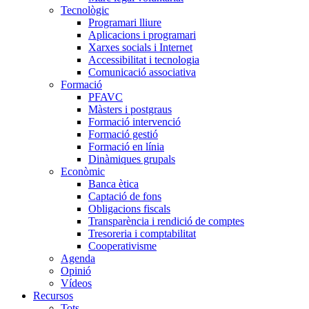
Tecnològic
Programari lliure
Aplicacions i programari
Xarxes socials i Internet
Accessibilitat i tecnologia
Comunicació associativa
Formació
PFAVC
Màsters i postgraus
Formació intervenció
Formació gestió
Formació en línia
Dinàmiques grupals
Econòmic
Banca ètica
Captació de fons
Obligacions fiscals
Transparència i rendició de comptes
Tresoreria i comptabilitat
Cooperativisme
Agenda
Opinió
Vídeos
Recursos
Tots