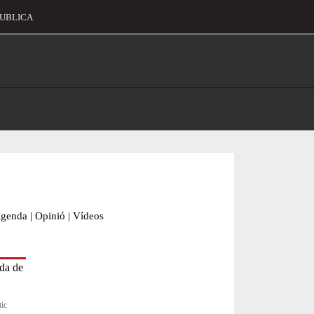
UBLICA
alament
genda
|
Opinió
|
Vídeos
tic