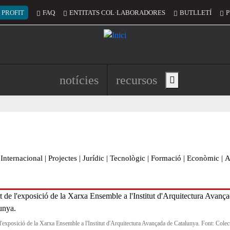
 del compte d'usuari
 PROFIT
FAQ
ENTITATS COL·LABORADORES
BUTLLETÍ
P
Navegació principal de l'encapç
notícies
recursos
Show main menu
Internacional
|
Projectes
|
Jurídic
|
Tecnològic
|
Formació
|
Econòmic
|
A
 l'exposició de la Xarxa Ensemble a l'Institut d'Arquitectura Avançada de Catalunya. Font: Colec