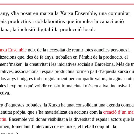
any, s'ha posat en marxa la Xarxa Ensemble, una comunitat
ais productius i col·laboratius que impulsa la capacitació
dana, la inclusió digital i la producció local.
ls
rxa Ensemble
neix de la necessitat de
reunir totes aquelles persones i
itzacions
que, des de fa anys, treballen en l’àmbit de la
producció
, el
ent 'maker'
, la
creativitat
i les
iniciatives socials
a Barcelona.
Més de tr
ratives, associacions i espais productius
formen part d’aquesta xarxa qu
 dos anys i mig, es troba regularment per compartir valors, imaginar futu
les i explorar què vol dir construir una ciutat més creativa, inclusiva i
ctiva.
arg d’aquestes trobades, la Xarxa ha anat
consolidant una agenda compar
dentitat pròpia
, que s’ha materialitzat en accions com la
creació d’un man
ctiu
. Ensemble vol donar visibilitat a la diversitat d’espais i actors que l
men, fomentant l’intercanvi de recursos, el treball conjunt i la
cooperació.