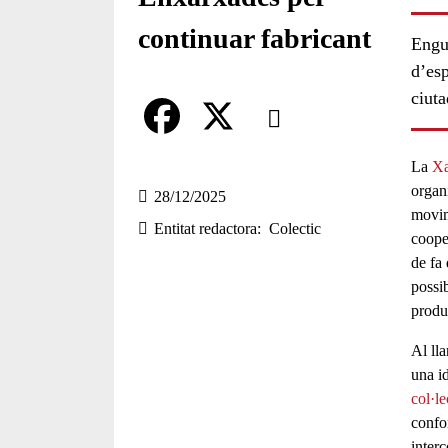
continuar fabricant
Engu
d’esp
Comparteix
ciuta
Compartir en altres xarxes socia
F
X
La
Xa
organ
a
28/12/2025
movim
Entitat redactora
Colectic
c
coope
de fa
e
possib
b
produ
o
Al ll
o
una
i
col·le
k
confor
inter