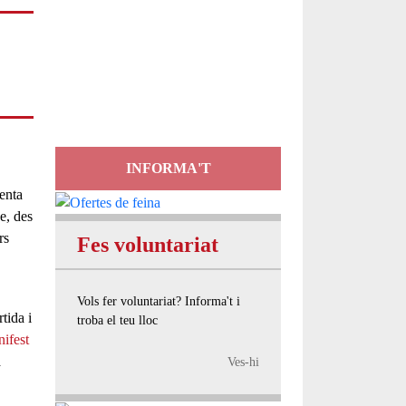
Servei
d'Assessorament
gratuït per a entitats
INFORMA'T
enta
e, des
rs
Fes voluntariat
Vols fer voluntariat? Informa't i
tida
i
troba el teu lloc
ifest
a
Ves-hi