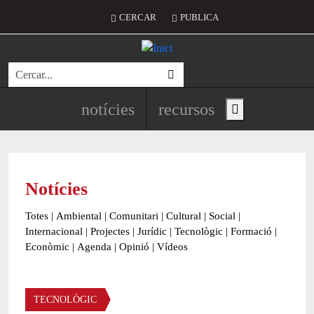
Vés al contingut
Menú del compte d'usuari
CERCAR
PUBLICA
Cerca
Navegació principal de l'encapç
notícies
recursos
Show main menu
Notícies
Totes
|
Ambiental
|
Comunitari
|
Cultural
|
Social
|
Internacional
|
Projectes
|
Jurídic
|
Tecnològic
|
Formació
|
Econòmic
|
Agenda
|
Opinió
|
Vídeos
Àmbit de la notícia
TECNOLÒGIC