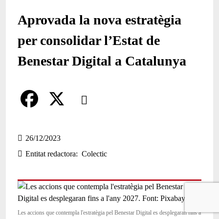
Aprovada la nova estratègia
per consolidar l’Estat de
Benestar Digital a Catalunya
Comparteix
Compartir en altres xarxes socials
F
X
a
26/12/2023
Entitat redactora
Colectic
c
e
b
o
Les accions que contempla l'estratègia pel Benestar Digital es desplegaran fins a