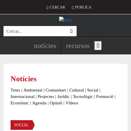
Vés al contingut
Menú del compte d'usuari
CERCAR
PUBLICA
Cerca
Navegació principal de l'encapç
notícies
recursos
Show main menu
Notícies
Totes
|
Ambiental
|
Comunitari
|
Cultural
|
Social
|
Internacional
|
Projectes
|
Jurídic
|
Tecnològic
|
Formació
|
Econòmic
|
Agenda
|
Opinió
|
Vídeos
Àmbit de la notícia
SOCIAL