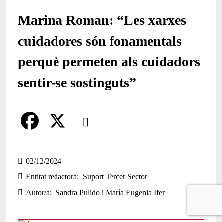
Marina Roman: “Les xarxes
cuidadores són fonamentals
perquè permeten als cuidadors
sentir-se sostinguts”
Comparteix
Compartir en altres xarxes socials
F
X
a
02/12/2024
Entitat redactora
Suport Tercer Sector
c
Autor/a
Sandra Pulido i María Eugenia Ifer
e
b