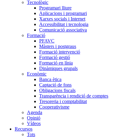
Tecnològic
Programari lliure
Aplicacions i programari
Xarxes socials i Internet
Accessibilitat i tecnologia
Comunicació associativa
Formació
PFAVC
Màsters i postgraus
Formació intervenció
Formació gestió
Formació en línia
Dinàmiques grupals
Econòmic
Banca ètica
Captació de fons
Obligacions fiscals
Transparència i rendició de comptes
Tresoreria i comptabilitat
Cooperativisme
Agenda
Opinió
Vídeos
Recursos
Tots