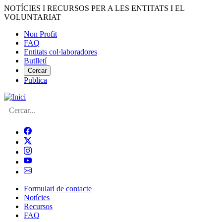
Vés
NOTÍCIES I RECURSOS PER A LES ENTITATS I EL
al
VOLUNTARIAT
contingut
Non Profit
FAQ
Menú
Entitats col·laboradores
del
Butlletí
compte
Cercar
Publica
d'usuari
Cerca
Formulari de contacte
Notícies
Navegació
Recursos
principal
FAQ