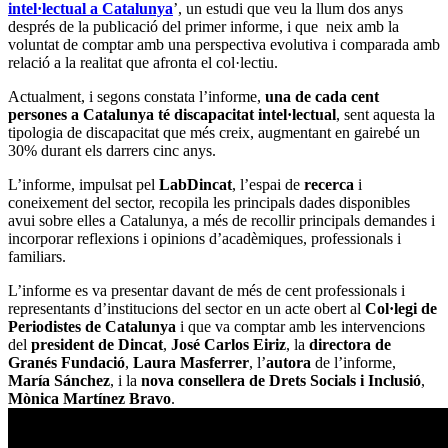
intel·lectual a Catalunya
’, un estudi que veu la llum dos anys
després de la publicació del primer informe, i que neix amb la
voluntat de comptar amb una perspectiva evolutiva i comparada amb
relació a la realitat que afronta el col·lectiu.
Actualment, i segons constata l’informe,
una de cada cent
persones a Catalunya té discapacitat intel·lectual
, sent aquesta la
tipologia de discapacitat que més creix, augmentant en gairebé un
30% durant els darrers cinc anys.
L’informe, impulsat pel
LabDincat
, l’espai de
recerca
i
coneixement del sector, recopila les principals dades disponibles
avui sobre elles a Catalunya, a més de recollir principals demandes i
incorporar reflexions i opinions d’acadèmiques, professionals i
familiars.
L’informe es va presentar davant de més de cent professionals i
representants d’institucions del sector en un acte obert al
Col·legi de
Periodistes de Catalunya
i que va comptar amb les intervencions
del
president de Dincat
,
José Carlos Eiriz
, la
directora de
Granés Fundació
,
Laura Masferrer
, l’
autora
de l’informe,
María Sánchez
, i la
nova consellera de Drets Socials i Inclusió
,
Mònica Martínez Bravo
.