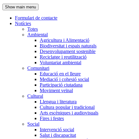
de
Show main menu
l'encapçalament
Formulari de contacte
Notícies
Navegació
Totes
principal
Ambiental
Agricultura i Alimentació
Biodiversitat i espais naturals
Desenvolupament sostenible
Reciclatge i reutilització
Voluntariat ambiental
Comunitari
Educació en el lleure
Mediació i cohesió social
Participació ciutadana
Moviment veïnal
Cultural
Llengua i literatura
Cultura popular i tradicional
Arts escèniques i audiovisuals
Fires i festes
Social
Intervenció social
Salut i discapacitat