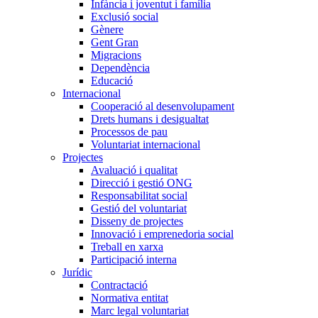
Infància i joventut i família
Exclusió social
Gènere
Gent Gran
Migracions
Dependència
Educació
Internacional
Cooperació al desenvolupament
Drets humans i desigualtat
Processos de pau
Voluntariat internacional
Projectes
Avaluació i qualitat
Direcció i gestió ONG
Responsabilitat social
Gestió del voluntariat
Disseny de projectes
Innovació i emprenedoria social
Treball en xarxa
Participació interna
Jurídic
Contractació
Normativa entitat
Marc legal voluntariat