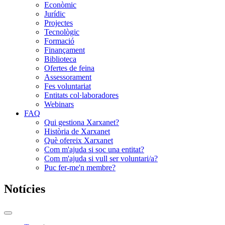
Econòmic
Jurídic
Projectes
Tecnològic
Formació
Finançament
Biblioteca
Ofertes de feina
Assessorament
Fes voluntariat
Entitats col·laboradores
Webinars
FAQ
Qui gestiona Xarxanet?
Història de Xarxanet
Què ofereix Xarxanet
Com m'ajuda si soc una entitat?
Com m'ajuda si vull ser voluntari/a?
Puc fer-me'n membre?
Notícies
Commutador
del