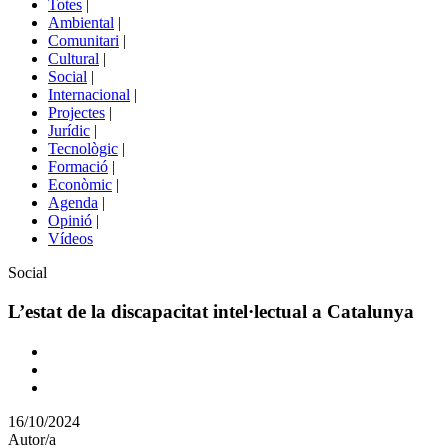
Totes
|
menú
Ambiental
|
de
Comunitari
|
portals
Cultural
|
Social
|
Internacional
|
Projectes
|
Jurídic
|
Tecnològic
|
Formació
|
Econòmic
|
Agenda
|
Opinió
|
Vídeos
Àmbit
Social
de
la
L’estat de la discapacitat intel·lectual a Catalunya
notícia
Comparteix
Compartir
en
16/10/2024
altres
Autor/a
xarxes