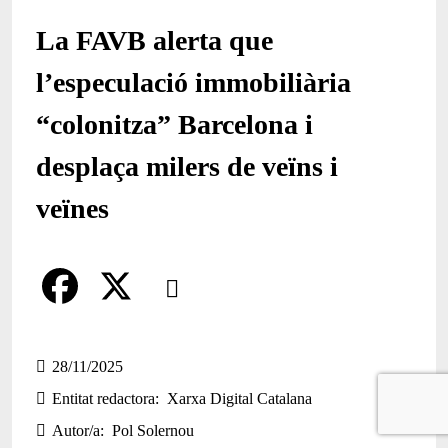
La FAVB alerta que
l’especulació immobiliària
“colonitza” Barcelona i
desplaça milers de veïns i
veïnes
Comparteix
Compartir en altres xarxes socials
F
X
a
28/11/2025
Entitat redactora
Xarxa Digital Catalana
c
Autor/a
Pol Solernou
e