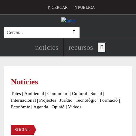
Vés al contingut
Menú del compte d'usuari
CERCAR
PUBLICA
Cerca
Navegació principal de l'encapç
notícies
recursos
Show main menu
Notícies
Totes
|
Ambiental
|
Comunitari
|
Cultural
|
Social
|
Internacional
|
Projectes
|
Jurídic
|
Tecnològic
|
Formació
|
Econòmic
|
Agenda
|
Opinió
|
Vídeos
Àmbit de la notícia
SOCIAL