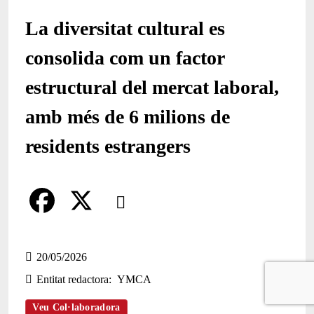
La diversitat cultural es
consolida com un factor
estructural del mercat laboral,
amb més de 6 milions de
residents estrangers
Comparteix
Compartir en altres xarxes socials
F
X
a
20/05/2026
Entitat redactora
YMCA
c
e
Veu Col·laboradora