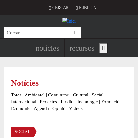
Vés al contingut
Menú del compte d'usuari
CERCAR
PUBLICA
Cerca
Navegació principal de l'encapç
notícies
recursos
Show main menu
Notícies
Totes
|
Ambiental
|
Comunitari
|
Cultural
|
Social
|
Internacional
|
Projectes
|
Jurídic
|
Tecnològic
|
Formació
|
Econòmic
|
Agenda
|
Opinió
|
Vídeos
Àmbit de la notícia
SOCIAL