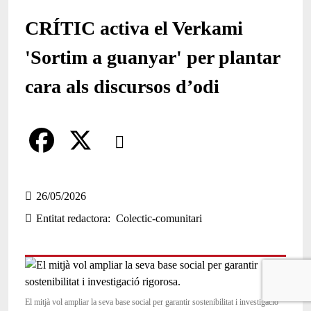
CRÍTIC activa el Verkami
'Sortim a guanyar' per plantar
cara als discursos d’odi
Comparteix
Compartir en altres xarxes socials
F
X
a
26/05/2026
Entitat redactora
Colectic-comunitari
c
e
b
o
El mitjà vol ampliar la seva base social per garantir sostenibilitat i investigació