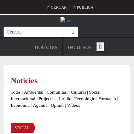
Vés al contingut
Menú del compte d'usuari
CERCAR
PUBLICA
Cerca
Navegació principal de l'encapç
notícies
recursos
Show main menu
Notícies
Totes
|
Ambiental
|
Comunitari
|
Cultural
|
Social
|
Internacional
|
Projectes
|
Jurídic
|
Tecnològic
|
Formació
|
Econòmic
|
Agenda
|
Opinió
|
Vídeos
Àmbit de la notícia
SOCIAL