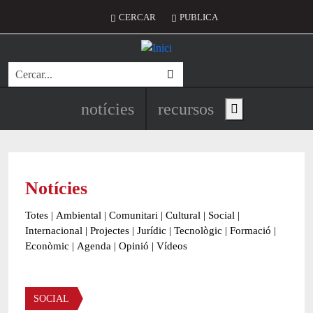
Vés al contingut
Menú del compte d'usuari
CERCAR
PUBLICA
Cerca
Navegació principal de l'encapç
notícies
recursos
Show main menu
Notícies
Totes
|
Ambiental
|
Comunitari
|
Cultural
|
Social
|
Internacional
|
Projectes
|
Jurídic
|
Tecnològic
|
Formació
|
Econòmic
|
Agenda
|
Opinió
|
Vídeos
Àmbit de la notícia
SOCIAL