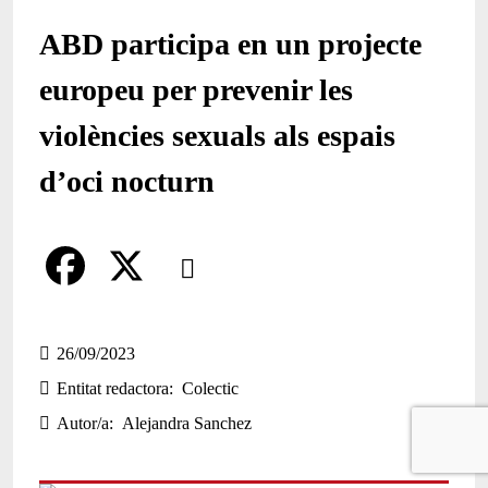
ABD participa en un projecte
europeu per prevenir les
violències sexuals als espais
d’oci nocturn
Comparteix
Compartir en altres xarxes socials
F
X
a
26/09/2023
Entitat redactora
Colectic
c
Autor/a
Alejandra Sanchez
e
b