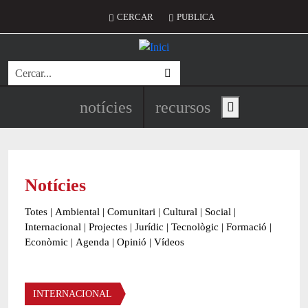
Vés al contingut
Menú del compte d'usuari
CERCAR
PUBLICA
Cerca
Navegació principal de l'encapç
notícies
recursos
Show main menu
Notícies
Totes
|
Ambiental
|
Comunitari
|
Cultural
|
Social
|
Internacional
|
Projectes
|
Jurídic
|
Tecnològic
|
Formació
|
Econòmic
|
Agenda
|
Opinió
|
Vídeos
Àmbit de la notícia
INTERNACIONAL