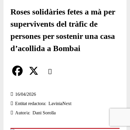
Roses solidàries fetes a mà per
supervivents del tràfic de
persones per sostenir una casa
d’acollida a Bombai
Comparteix
Compartir en altres xarxes socials
F
X
a
16/04/2026
Entitat redactora
LaviniaNext
c
Autor/a
Dani Sorolla
e
b