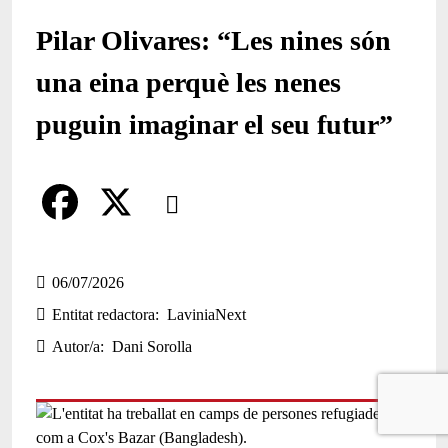
Pilar Olivares: “Les nines són
una eina perquè les nenes
puguin imaginar el seu futur”
Comparteix
Compartir en altres xarxes socials
F
X
a
06/07/2026
Entitat redactora
LaviniaNext
c
Autor/a
Dani Sorolla
e
b
o