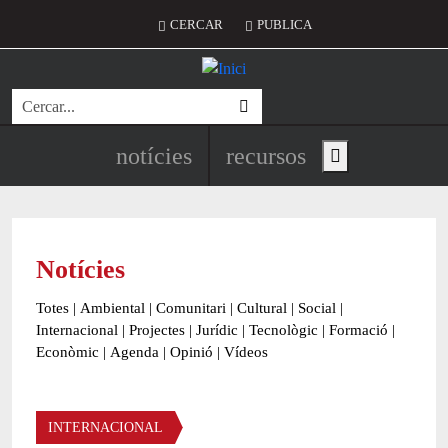
Vés al contingut
Menú del compte d'usuari
CERCAR
PUBLICA
Cerca
Navegació principal de l'encapç
notícies
recursos
Show main menu
Notícies
Totes
|
Ambiental
|
Comunitari
|
Cultural
|
Social
|
Internacional
|
Projectes
|
Jurídic
|
Tecnològic
|
Formació
|
Econòmic
|
Agenda
|
Opinió
|
Vídeos
Àmbit de la notícia
INTERNACIONAL