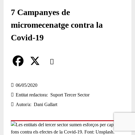
7 Campanyes de
micromecenatge contra la
Covid-19
Comparteix
Compartir en altres xarxes socials
F
X
a
06/05/2020
Entitat redactora
Suport Tercer Sector
c
Autor/a
Dani Gallart
e
b
o