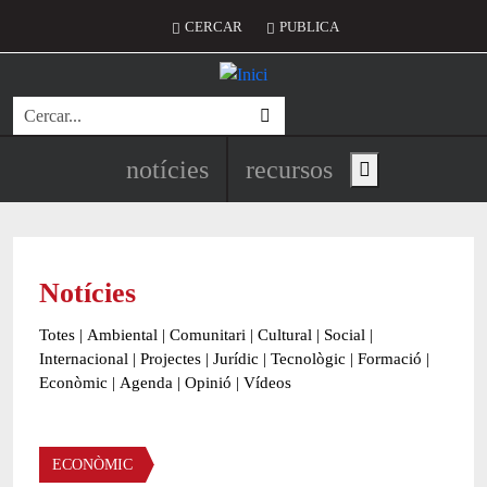
Vés al contingut
Menú del compte d'usuari
CERCAR
PUBLICA
Cerca
Navegació principal de l'encapç
notícies
recursos
Show main menu
Notícies
Totes
|
Ambiental
|
Comunitari
|
Cultural
|
Social
|
Internacional
|
Projectes
|
Jurídic
|
Tecnològic
|
Formació
|
Econòmic
|
Agenda
|
Opinió
|
Vídeos
Àmbit de la notícia
ECONÒMIC