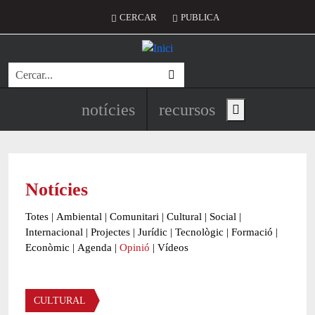
Vés al contingut
Menú del compte d'usuari
CERCAR
PUBLICA
Cerca
Navegació principal de l'encapç
notícies
recursos
Show main menu
Notícies
Totes
|
Ambiental
|
Comunitari
|
Cultural
|
Social
|
Internacional
|
Projectes
|
Jurídic
|
Tecnològic
|
Formació
|
Econòmic
|
Agenda
|
Opinió
|
Vídeos
Àmbit de la notícia
CULTURAL