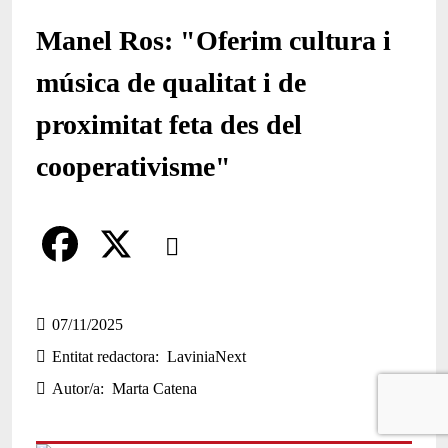
Manel Ros: "Oferim cultura i
música de qualitat i de
proximitat feta des del
cooperativisme"
Comparteix
Compartir en altres xarxes socials
F
X
a
07/11/2025
Entitat redactora
LaviniaNext
c
Autor/a
Marta Catena
e
b