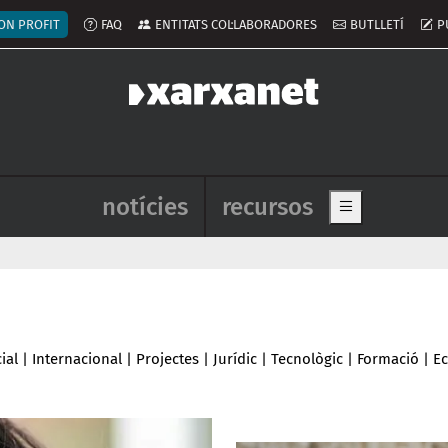
ú del compte d'usuari
ON PROFIT
FAQ
ENTITATS COL·LABORADORES
BUTLLETÍ
P
Navegació principal de l'enca
notícies
recursos
Show main me
ial
|
Internacional
|
Projectes
|
Jurídic
|
Tecnològic
|
Formació
|
E