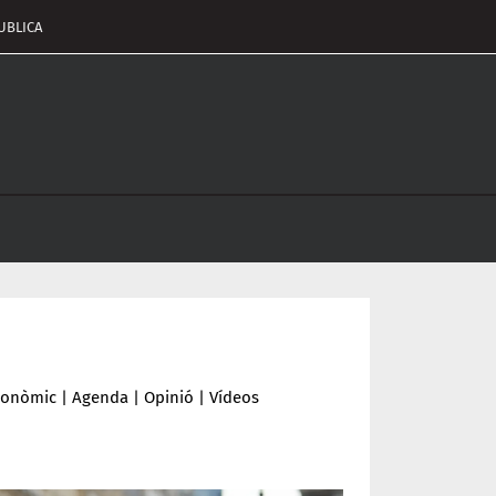
UBLICA
pçalament
nu
conòmic
|
Agenda
|
Opinió
|
Vídeos