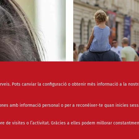
erveis. Pots canviar la configuració o obtenir més informació a la nostr
nes amb informació personal o per a reconèixer-te quan inicies sess
La Taula del Tercer 
pressupostos més so
de visites o l’activitat. Gràcies a elles podem millorar constantmen