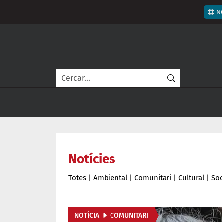
Vés al contingut
Men
N
Cerca
Notícies
Totes
|
Ambiental
|
Comunitari
|
Cultural
|
Soc
NOTÍCIA
COMUNITARI