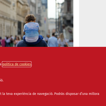
a
política de cookies
ió.
Sector reclama uns
cials per combatre la pobresa
t la teva experiència de navegació. Podràs disposar d’una millora