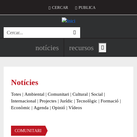
Vés al contingut
Menú del compte d'usuari
CERCAR
PUBLICA
Cerca
Navegació principal de l'encapç
notícies
recursos
Show main menu
Notícies
Totes
|
Ambiental
|
Comunitari
|
Cultural
|
Social
|
Internacional
|
Projectes
|
Jurídic
|
Tecnològic
|
Formació
|
Econòmic
|
Agenda
|
Opinió
|
Vídeos
Àmbit de la notícia
COMUNITARI