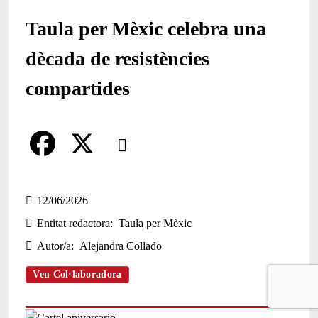
Taula per Mèxic celebra una
dècada de resistències
compartides
Comparteix
Compartir en altres xarxes socials
F
X
a
12/06/2026
Entitat redactora
Taula per Mèxic
c
Autor/a
Alejandra Collado
e
b
Veu Col·laboradora
o