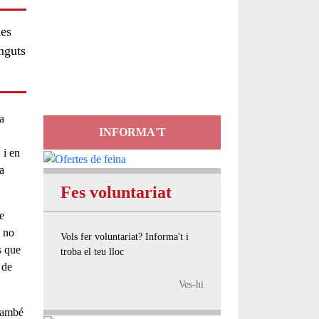
Servei
nes
d'Assessorament
nguts
gratuït per a entitats
a
INFORMA'T
, i en
a
Fes voluntariat
e
è no
Vols fer voluntariat? Informa't i
s que
troba el teu lloc
 de
Ves-hi
 també