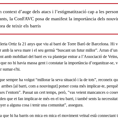
 context d’auge dels atacs i l’estigmatització cap a les perso
ants, la ConFAVC posa de manifest la importància dels nouvi
ora de teixir els barris
leria Ortiz
fa 21 anys que viu al barri de
Torre Baró
de Barcelona. Hi v
ar amb la seva mare i el seu germà
“buscant un futur millor”
. Arran d’un
nt amb mobiliari del barri es va plantejar entrar a l’
Associació de Veïns
 que no hi havia massa gent i constatar la importància d’organitzar-se, v
r sumar-s'hi.
ls
que sempre ha volgut “millorar la seva situació i la de tots”, reconeix qu
 arribes
[al barri, com a nouvingut]
potser costa més implicar-te
, perqu
xes l’entorn”. Passat un cert temps, però, "vas veient mancances o cose
den que et fan implicar-te més en el teu barri, i també sents la necessitat
nyer a alguna cosa i tenir una
comunitat
”, assegura.
a que hi ha barris on mica en mica el moviment veïnal està connectant