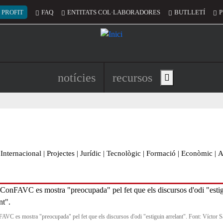
 del compte d'usuari
 PROFIT
FAQ
ENTITATS COL·LABORADORES
BUTLLETÍ
P
Navegació principal de l'encapç
notícies
recursos
Show main menu
Internacional
|
Projectes
|
Jurídic
|
Tecnològic
|
Formació
|
Econòmic
|
A
AVC es mostra "preocupada" pel fet que els discursos d'odi "estiguin arrelant". Font: Víctor 