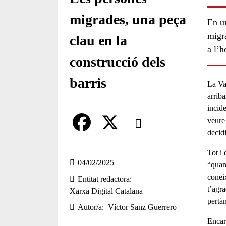
migrades, una peça
En un
migr
clau en la
a l’h
construcció dels
barris
La
Va
arrib
incide
Comparteix
veure
decidi
Compartir en altres xarxes socia
F
X
Tot i 
a
04/02/2025
“quan
conei
Entitat redactora
c
t’agra
Xarxa Digital Catalana
e
pertà
Autor/a
Víctor Sanz Guerrero
b
Encar