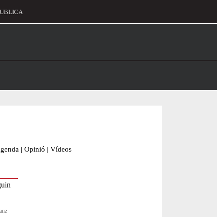
UBLICA
alament
genda
|
Opinió
|
Vídeos
Sanz