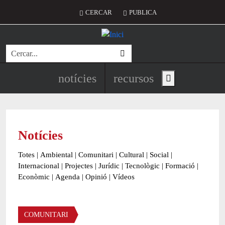
Vés al contingut
Menú del compte d'usuari
CERCAR
PUBLICA
Cerca
Navegació principal de l'encapç
notícies
recursos
Show main menu
Notícies
Totes
|
Ambiental
|
Comunitari
|
Cultural
|
Social
|
Internacional
|
Projectes
|
Jurídic
|
Tecnològic
|
Formació
|
Econòmic
|
Agenda
|
Opinió
|
Vídeos
Àmbit de la notícia
COMUNITARI