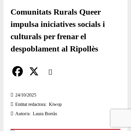
Comunitats Rurals Queer
impulsa iniciatives socials i
culturals per frenar el
despoblament al Ripollès
Comparteix
Compartir en altres xarxes socials
F
X
a
24/10/2025
Entitat redactora
Kiwop
c
Autor/a
Laura Borràs
e
b