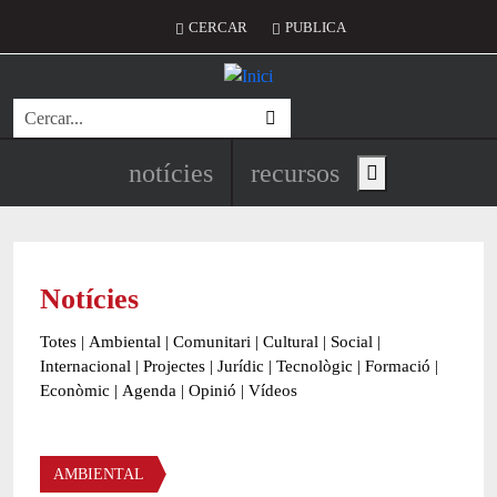
Vés al contingut
Menú del compte d'usuari
CERCAR
PUBLICA
Cerca
Navegació principal de l'encapç
notícies
recursos
Show main menu
Notícies
Totes
|
Ambiental
|
Comunitari
|
Cultural
|
Social
|
Internacional
|
Projectes
|
Jurídic
|
Tecnològic
|
Formació
|
Econòmic
|
Agenda
|
Opinió
|
Vídeos
Àmbit de la notícia
AMBIENTAL