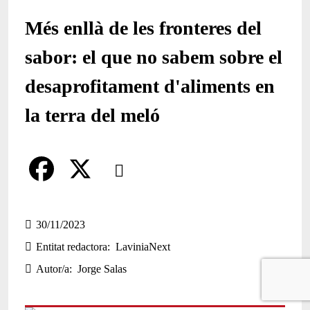
Més enllà de les fronteres del
sabor: el que no sabem sobre el
desaprofitament d'aliments en
la terra del meló
Comparteix
Compartir en altres xarxes socials
F
X
a
30/11/2023
Entitat redactora
LaviniaNext
c
Autor/a
Jorge Salas
e
b