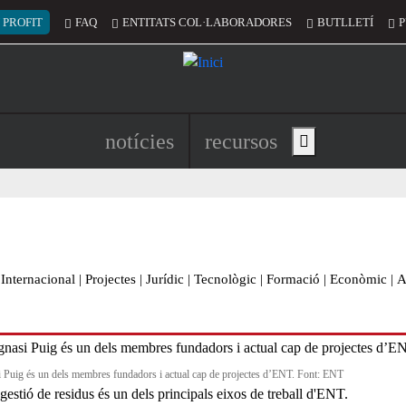
 del compte d'usuari
 PROFIT
FAQ
ENTITATS COL·LABORADORES
BUTLLETÍ
P
Navegació principal de l'encapç
notícies
recursos
Show main menu
Internacional
|
Projectes
|
Jurídic
|
Tecnològic
|
Formació
|
Econòmic
|
A
i Puig és un dels membres fundadors i actual cap de projectes d’ENT. Font: ENT