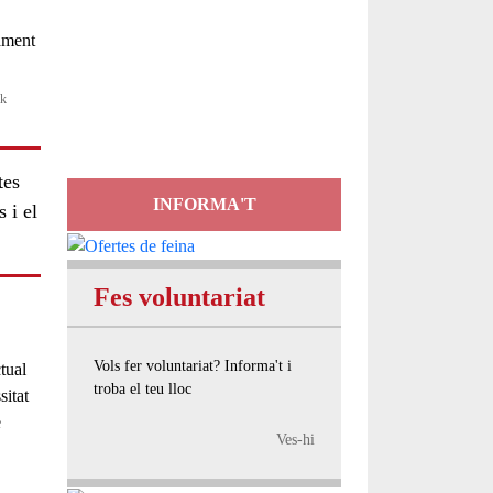
Servei
d'Assessorament
ik
gratuït per a entitats
tes
INFORMA'T
 i el
Fes voluntariat
Vols fer voluntariat? Informa't i
tual
troba el teu lloc
sitat
e
Ves-hi