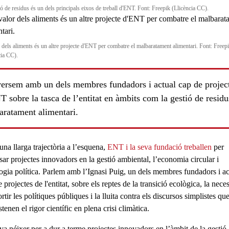
ió de residus és un dels principals eixos de treball d'ENT. Font: Freepik (Llicència CC).
r dels aliments és un altre projecte d'ENT per combatre el malbaratament alimentari. Font: Freep
cia CC).
ersem amb un dels membres fundadors i actual cap de projec
 sobre la tasca de l’entitat en àmbits com la gestió de residus
aratament alimentari.
na llarga trajectòria a l’esquena,
ENT
i la seva
fundació
treballen
per
sar projectes innovadors en la
gestió ambiental
, l’
economia circular
i
ogia política
. Parlem amb l
’Ignasi Puig
, un dels membres fundadors i ac
 projectes de l'entitat, sobre els reptes de la
transició ecològica
, la neces
ls
rtir les
polítiques públiques
i la lluita contra els discursos simplistes qu
tenen el rigor científic en plena
crisi climàtica
.
a néixer per a dur a terme projectes innovadors en l’àmbit de la gestió