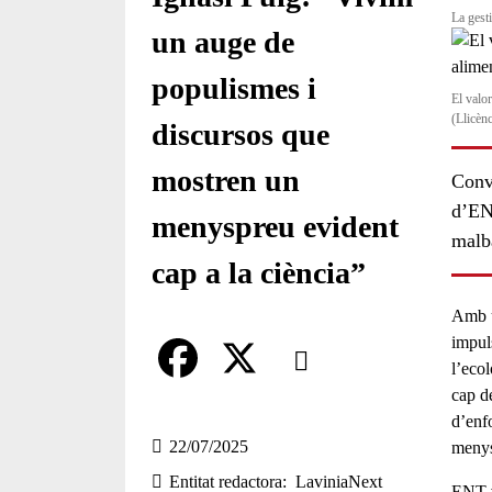
La gest
un auge de
populismes i
El valo
(Llicèn
discursos que
mostren un
Conv
d’ENT
menyspreu evident
malb
cap a la ciència”
Amb u
Comparteix
impul
l’
ecol
cap de
Compartir en altres xarxes socia
F
X
d’enfo
a
22/07/2025
menys
Entitat redactora
LaviniaNext
c
ENT v