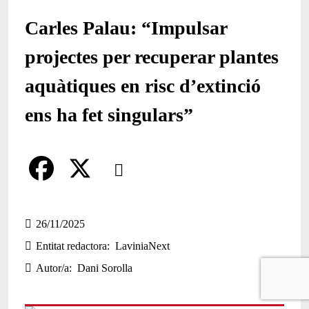
Carles Palau: “Impulsar
projectes per recuperar plantes
aquàtiques en risc d’extinció
ens ha fet singulars”
Comparteix
Compartir en altres xarxes socials
F
X
a
26/11/2025
Entitat redactora
LaviniaNext
c
Autor/a
Dani Sorolla
e
b