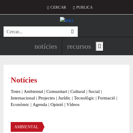
Vés al contingut
Menú del compte d'usuari
CERCAR
PUBLICA
Cerca
Navegació principal de l'encapç
notícies
recursos
Show main menu
Notícies
Totes
|
Ambiental
|
Comunitari
|
Cultural
|
Social
|
Internacional
|
Projectes
|
Jurídic
|
Tecnològic
|
Formació
|
Econòmic
|
Agenda
|
Opinió
|
Vídeos
Àmbit de la notícia
AMBIENTAL