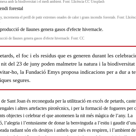
esa amb la biodiversitat i el medi ambient. Font: Llicència CC Unsplash
, incrementa el perill de patir extremes onades de calor i grans incendis forestals. Font: Llicèn
y
ucció de llaunes genera gasos d'efecte hivernacle. Font: CC
etards, el foc i els residus que es generen durant les celebraci
 nit del 23 de juny poden malmetre la natura i la biodiversitat 
evitar-ho, la Fundació Emys proposa indicacions per a dur a t
iques segures.
ls
t de
Sant Joan
és reconeguda per la utilització en excés de
petards
, caste
engales i altres artefactes pirotècnics, i per la formació de
fogueres
per 
ents objectes i celebrar el que anomenen la nit més màgica de l’any. La
ió, l’alegria i l’entusiasme de donar la benvinguda a l’estiu i gaudir d’un
ada radiant són els desitjos i anhels que més es respiren, i l’ambient de