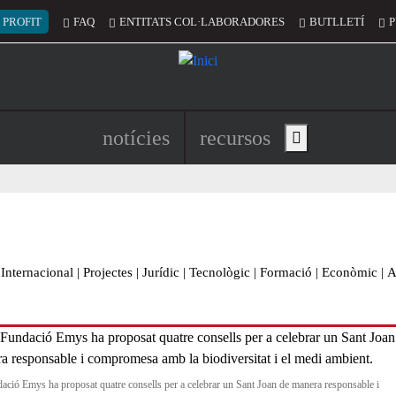
 del compte d'usuari
 PROFIT
FAQ
ENTITATS COL·LABORADORES
BUTLLETÍ
P
Navegació principal de l'encapç
notícies
recursos
Show main menu
Internacional
|
Projectes
|
Jurídic
|
Tecnològic
|
Formació
|
Econòmic
|
A
ació Emys ha proposat quatre consells per a celebrar un Sant Joan de manera responsable i