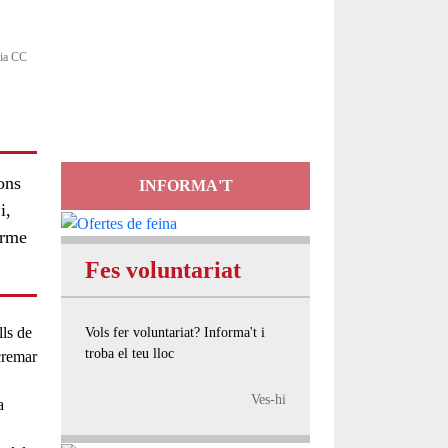
Servei
cia CC
d'Assessorament
gratuït per a entitats
ons
INFORMA'T
i,
erme
Fes voluntariat
lls de
Vols fer voluntariat? Informa't i
troba el teu lloc
cremar
Ves-hi
a