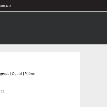
UBLICA
alament
genda
|
Opinió
|
Vídeos