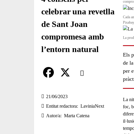
comprom
celebrar una revetlla
Cada any
de Sant Joan
Pixaba
compromesa amb
La prod
l’entorn natural
Els p
de la
Comparteix
per 
pràct
Compartir en altres xarxes socia
F
X
a
21/06/2023
La ni
Entitat redactora
LaviniaNext
c
foc, b
difer
Autor/a
Marta Catena
e
il·lus
b
tempor