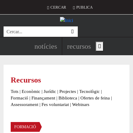
Vés al contingut
Menú del compte d'usuari
CERCAR
PUBLICA
Cerca
Navegació principal de l'encapç
notícies
recursos
Show main menu
Recursos
Tots
|
Econòmic
|
Jurídic
|
Projectes
|
Tecnològic
|
Formació
|
Finançament
|
Biblioteca
|
Ofertes de feina
|
Assessorament
|
Fes voluntariat
|
Webinars
Àmbit
FORMACIÓ