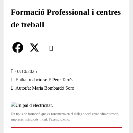
Formació Professional i centres
de treball
Comparteix
Compartir en altres xarxes socials
F
X
a
07/10/2025
Entitat redactora
F Pere Tarrés
c
Autor/a
Maria Bombardó Soro
e
b
o
Un tipus de formació que es fonamenta en el diàleg social entre administració,
empreses i sindicats. Font: Pexels, jplenio.
o