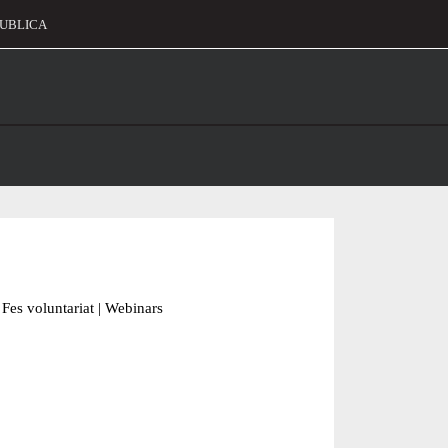
UBLICA
alament
Fes voluntariat
|
Webinars