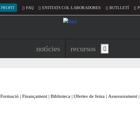
 del compte d'usuari
 PROFIT
FAQ
ENTITATS COL·LABORADORES
BUTLLETÍ
P
Navegació principal de l'encapç
notícies
recursos
Show main menu
Formació
|
Finançament
|
Biblioteca
|
Ofertes de feina
|
Assessorament
|