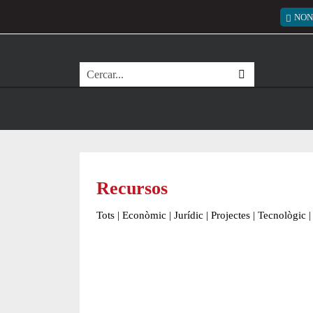
Vés al contingut
Menú
NON
Cerca
Recursos
Tots
|
Econòmic
|
Jurídic
|
Projectes
|
Tecnològic
|