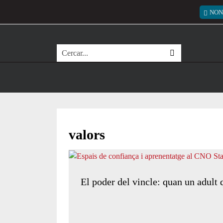
Vés al contingut
Menú
NON
Cerca
valors
El poder del vincle: quan un adult 