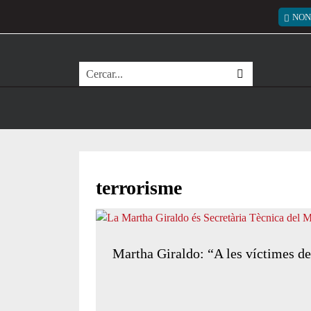
Vés al contingut
Menú
NON
Cerca
terrorisme
Martha Giraldo: “A les víctimes de 