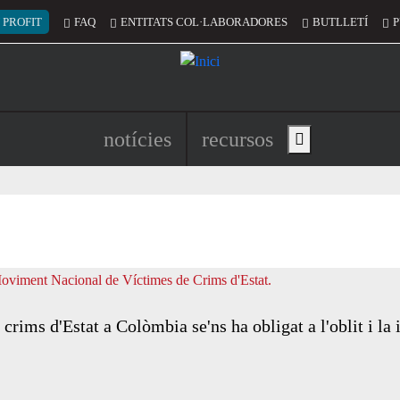
 del compte d'usuari
 PROFIT
FAQ
ENTITATS COL·LABORADORES
BUTLLETÍ
P
Navegació principal de l'encapç
notícies
recursos
Show main menu
crims d'Estat a Colòmbia se'ns ha obligat a l'oblit i la