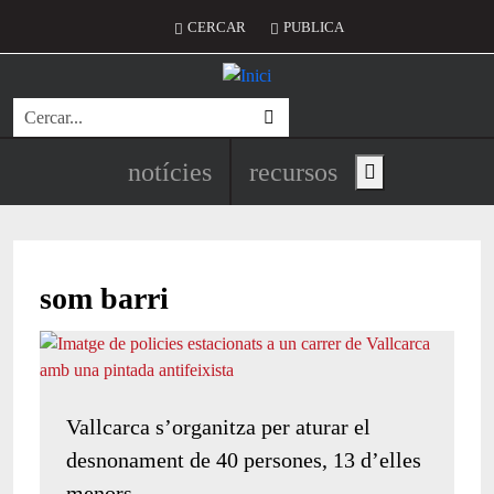
Vés al contingut
Menú del compte d'usuari
CERCAR
PUBLICA
Cerca
Navegació principal de l'encapç
notícies
recursos
Show main menu
som barri
Vallcarca s’organitza per aturar el
desnonament de 40 persones, 13 d’elles
menors