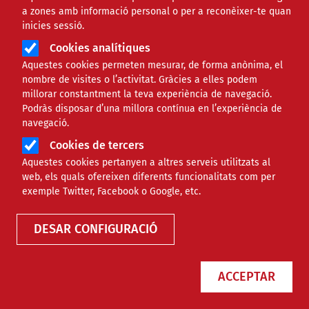
a zones amb informació personal o per a reconèixer-te quan
inicies sessió.
Cookies analítiques
Aquestes cookies permeten mesurar, de forma anònima, el
nombre de visites o l’activitat. Gràcies a elles podem
millorar constantment la teva experiència de navegació.
Podràs disposar d’una millora contínua en l’experiència de
Les entitats de lleure fan balanç
navegació.
anual en les Assemblees Generals
Cookies de tercers
Ordinàries
Aquestes cookies pertanyen a altres serveis utilitzats al
web, els quals ofereixen diferents funcionalitats com per
exemple Twitter, Facebook o Google, etc.
NOTÍCIES
SOCIAL
DESAR CONFIGURACIÓ
ACCEPTAR