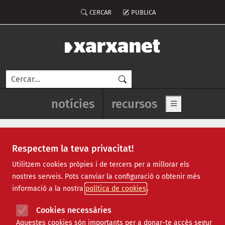
Vés al contingut
Menú del compte d'usuari
CERCAR
PUBLICA
Cerca
Navegació principal de l'enca
notícies
recursos
Show main me
Respectem la teva privacitat!
Santa Perpètua de Mogoda
Utilitzem cookies pròpies i de tercers per a millorar els
nostres serveis. Pots canviar la configuració o obtenir més
informació a la nostra
política de cookies
Cookies necessàries
Aquestes cookies són importants per a donar-te accés segur