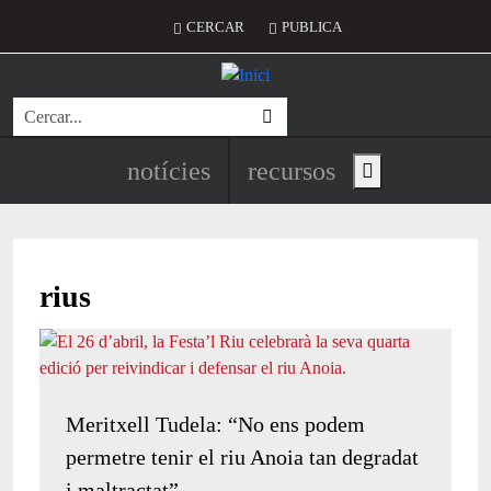
Vés al contingut
Menú del compte d'usuari
CERCAR
PUBLICA
Cerca
Navegació principal de l'encapç
notícies
recursos
Show main menu
rius
Meritxell Tudela: “No ens podem
permetre tenir el riu Anoia tan degradat
i maltractat”