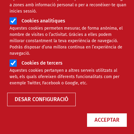
a zones amb informació personal o per a reconèixer-te quan
inicies sessió.
Cookies analítiques
Aquestes cookies permeten mesurar, de forma anònima, el
nombre de visites o l’activitat. Gràcies a elles podem
millorar constantment la teva experiència de navegació.
Podràs disposar d’una millora contínua en l’experiència de
navegació.
Matilde Font: “Sempre que hi ha un
Cookies de tercers
Aquestes cookies pertanyen a altres serveis utilitzats al
problema de recurs d’aigua, es
web, els quals ofereixen diferents funcionalitats com per
planteja un nou transvasament de
exemple Twitter, Facebook o Google, etc.
l’Ebre”
DESAR CONFIGURACIÓ
NOTÍCIES
AMBIENTAL
ACCEPTAR