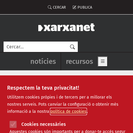
Vés al contingut
Menú del compte d'usuari
CERCAR
PUBLICA
Cerca
Navegació principal de l'enca
notícies
recursos
Show main me
Respectem la teva privacitat!
Plataforma en Defensa de
Utilitzem cookies pròpies i de tercers per a millorar els
nostres serveis. Pots canviar la configuració o obtenir més
l'Ebre
informació a la nostra
política de cookies
Cookies necessàries
Aquestes cookies són importants per a donar-te accés segur