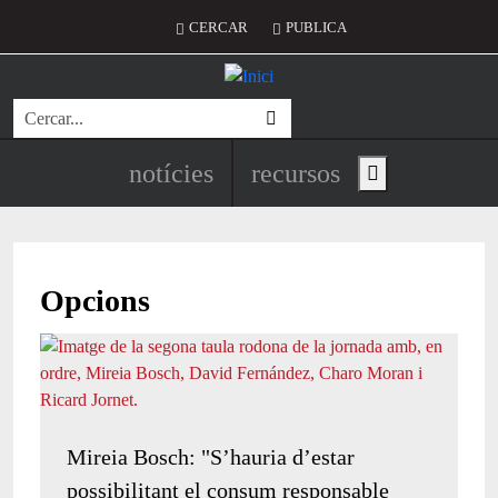
Vés al contingut
Menú del compte d'usuari
CERCAR
PUBLICA
Cerca
Navegació principal de l'encapç
notícies
recursos
Show main menu
Opcions
Mireia Bosch: "S’hauria d’estar
possibilitant el consum responsable