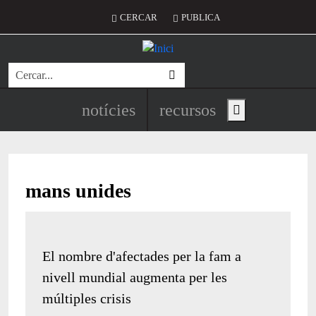
Vés al contingut
Menú del compte d'usuari
CERCAR
PUBLICA
Cerca
Navegació principal de l'encapç
notícies
recursos
Show main menu
mans unides
El nombre d'afectades per la fam a
nivell mundial augmenta per les
múltiples crisis