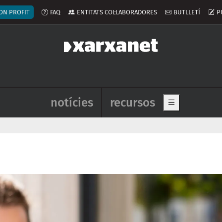
ú del compte d'usuari
ON PROFIT
FAQ
ENTITATS COL·LABORADORES
BUTLLETÍ
P
Navegació principal de l'enca
notícies
recursos
Show main me