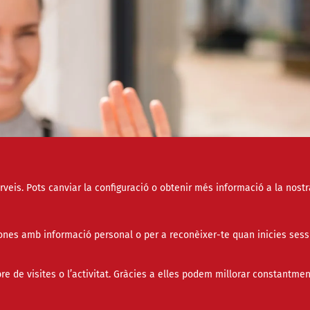
erveis. Pots canviar la configuració o obtenir més informació a la nostr
nes amb informació personal o per a reconèixer-te quan inicies sess
de visites o l’activitat. Gràcies a elles podem millorar constantmen