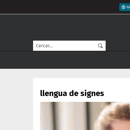
Vés al contingut
Men
N
Cerca
llengua de signes