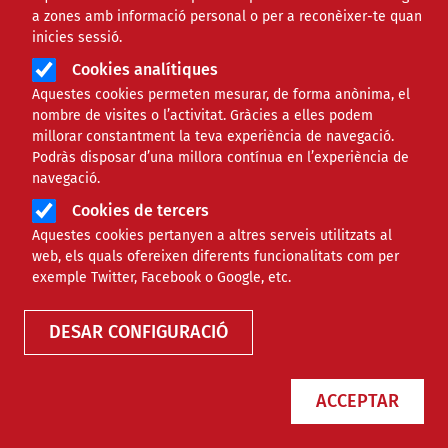
a zones amb informació personal o per a reconèixer-te quan
inicies sessió.
Cookies analítiques
NOTÍCIES
COMUNITARI
Aquestes cookies permeten mesurar, de forma anònima, el
nombre de visites o l’activitat. Gràcies a elles podem
millorar constantment la teva experiència de navegació.
Podràs disposar d’una millora contínua en l’experiència de
navegació.
Cookies de tercers
Barcelona crea la Taula de Diàleg
Aquestes cookies pertanyen a altres serveis utilitzats al
Civil per reforçar el vincle amb el
web, els quals ofereixen diferents funcionalitats com per
tercer sector social
exemple Twitter, Facebook o Google, etc.
DESAR CONFIGURACIÓ
NOTÍCIES
JURÍDIC
ACCEPTAR