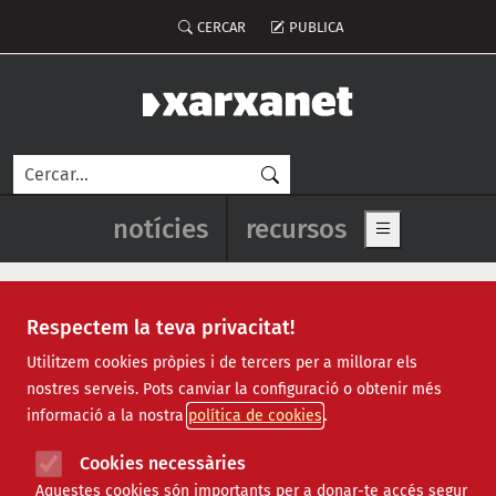
Vés al contingut
Menú del compte d'usuari
CERCAR
PUBLICA
Cerca
Navegació principal de l'enca
notícies
recursos
Show main me
Respectem la teva privacitat!
llei del tercer sector social
Utilitzem cookies pròpies i de tercers per a millorar els
nostres serveis. Pots canviar la configuració o obtenir més
informació a la nostra
política de cookies
28 de maig: Dia del Tercer Sector
Cookies necessàries
Social a Catalunya
Aquestes cookies són importants per a donar-te accés segur