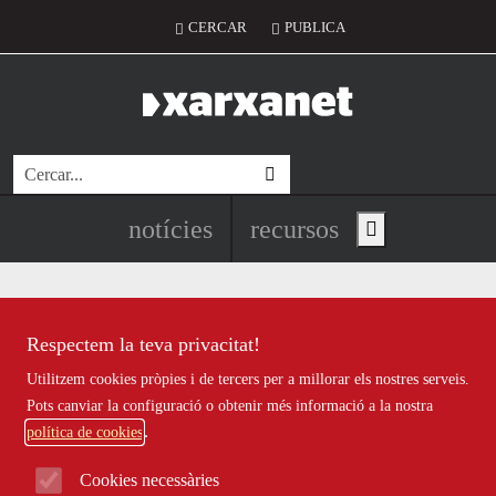
Vés al contingut
Menú del compte d'usuari
CERCAR
PUBLICA
Cerca
Navegació principal de l'encapç
notícies
recursos
Show main menu
Respectem la teva privacitat!
habitatge social
Utilitzem cookies pròpies i de tercers per a millorar els nostres serveis.
Pots canviar la configuració o obtenir més informació a la nostra
política de cookies
AMPANS inaugura una residència i
Cookies necessàries
centre de dia a Terrassa per a persones