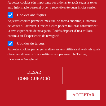
Aquestes cookies són importants per a donar-te accés segur a zones
amb discapacitat intel·lectual
amb informació personal o per a reconèixer-te quan inicies sessió.
Cookies analítiques
Aquestes cookies permeten mesurar, de forma anònima, el nombre
NOTÍCIES
COMUNITARI
de visites o l’activitat. Gràcies a elles podem millorar constantment
la teva experiència de navegació. Podràs disposar d’una millora
contínua en l’experiència de navegació.
Cookies de tercers
Aquestes cookies pertanyen a altres serveis utilitzats al web, els quals
La Fundació Santa Maria de Comabella
ofereixen diferents funcionalitats com per exemple Twitter,
adapta una llar compartida a Manresa
Facebook o Google, etc.
DESAR
CONFIGURACIÓ
NOTÍCIES
COMUNITARI
ACCEPTAR