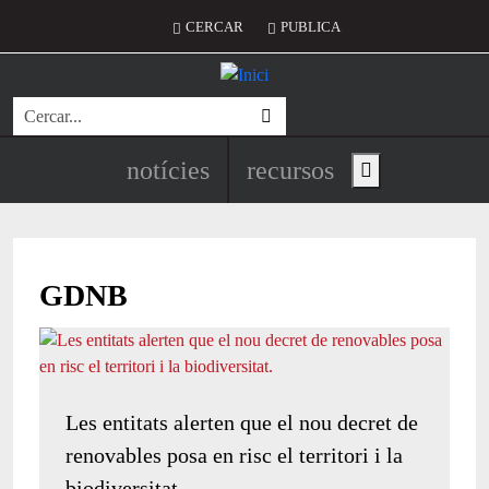
Vés al contingut
Menú del compte d'usuari
CERCAR
PUBLICA
Cerca
Navegació principal de l'encapç
notícies
recursos
Show main menu
GDNB
Les entitats alerten que el nou decret de
renovables posa en risc el territori i la
biodiversitat