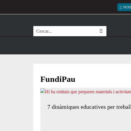
Vés al contingut
Menú
NON
Cerca
FundiPau
7 dinàmiques educatives per treball