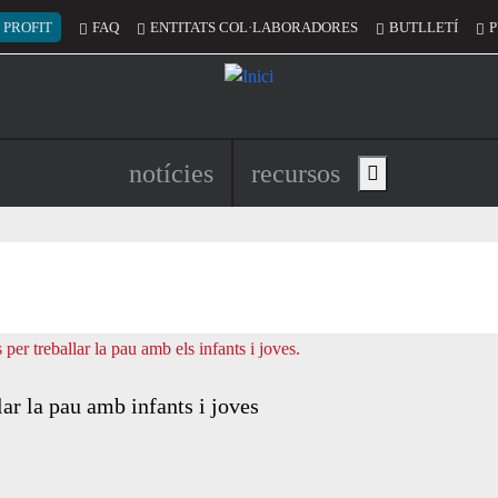
 del compte d'usuari
 PROFIT
FAQ
ENTITATS COL·LABORADORES
BUTLLETÍ
P
Navegació principal de l'encapç
notícies
recursos
Show main menu
ar la pau amb infants i joves