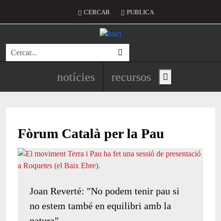
Vés al contingut
Menú del compte d'usuari
CERCAR
PUBLICA
Cerca
Navegació principal de l'encapç
notícies
recursos
Show main menu
Fòrum Català per la Pau
Joan Reverté: "No podem tenir pau si
no estem també en equilibri amb la
natura"