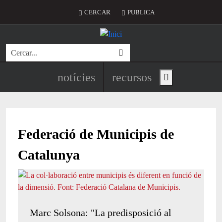
Vés al contingut
Menú del compte d'usuari
CERCAR
PUBLICA
Cerca
Navegació principal de l'encapç
notícies
recursos
Show main menu
Federació de Municipis de
Catalunya
Marc Solsona: "La predisposició al