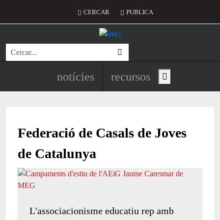
Vés al contingut
Menú del compte d'usuari
CERCAR
PUBLICA
Cerca
Navegació principal de l'encapç
notícies
recursos
Show main menu
Federació de Casals de Joves
de Catalunya
L'associacionisme educatiu rep amb