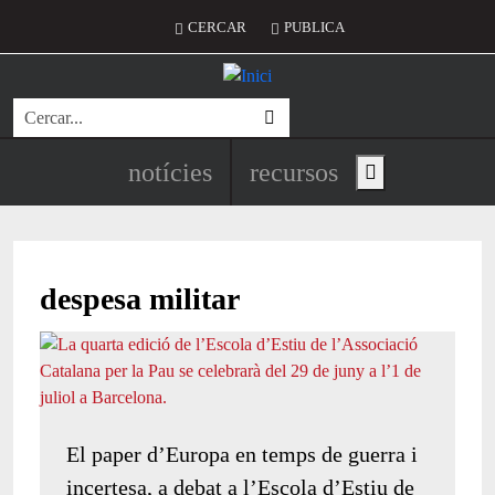
Vés al contingut
Menú del compte d'usuari
CERCAR
PUBLICA
Cerca
Navegació principal de l'encapç
notícies
recursos
Show main menu
despesa militar
El paper d’Europa en temps de guerra i
incertesa, a debat a l’Escola d’Estiu de