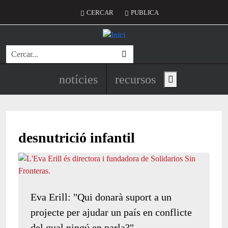
Vés al contingut
Menú del compte d'usuari
CERCAR
PUBLICA
Cerca
Navegació principal de l'encapç
notícies
recursos
Show main menu
desnutrició infantil
Eva Erill: "Qui donarà suport a un
projecte per ajudar un país en conflicte
del qual ningú en parla?"